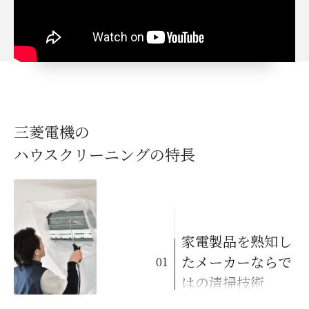
三菱電機の
ハウスクリーニングの特長
家電製品を熟知し
たメーカーならで
01
はの清掃技術