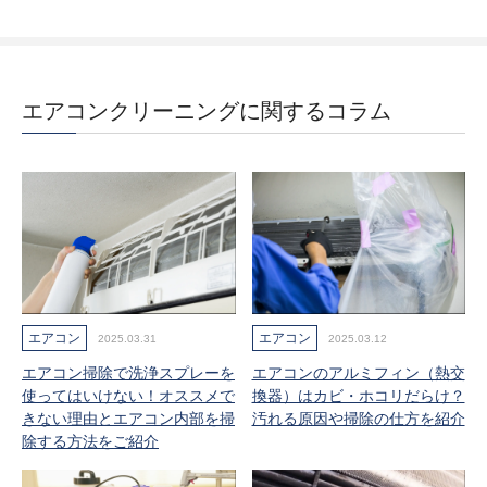
エアコンクリーニングに関するコラム
エアコン
エアコン
2025.03.31
2025.03.12
エアコン掃除で洗浄スプレーを
エアコンのアルミフィン（熱交
使ってはいけない！オススメで
換器）はカビ・ホコリだらけ？
きない理由とエアコン内部を掃
汚れる原因や掃除の仕方を紹介
除する方法をご紹介