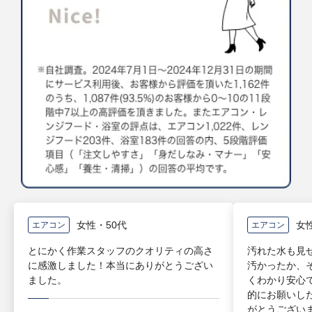
女性・50代
女
エアコン
エアコン
とにかく作業スタッフのクオリティの高さ
汚れた水も見
に感激しました！本当にありがとうござい
汚かったか、
ました。
くわかり安心
的にお願いし
がとうござい