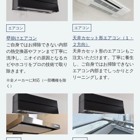
エアコン
エアコン
天井カセット形エアコン（１・
壁掛けエアコン
２方向）
ご自身ではお掃除できない内部
天井カセット形のエアコンもご
の熱交換器やファンまで丁寧に
注文いただけます。丁寧に養生
洗浄し、ニオイの原因となるカ
し、ご自身ではお掃除できない
ビやホコリをプロの技術で取り
エアコン内部までしっかりとク
除きます。
リーニングします。
※全メーカーに対応（一部機種を除
く）