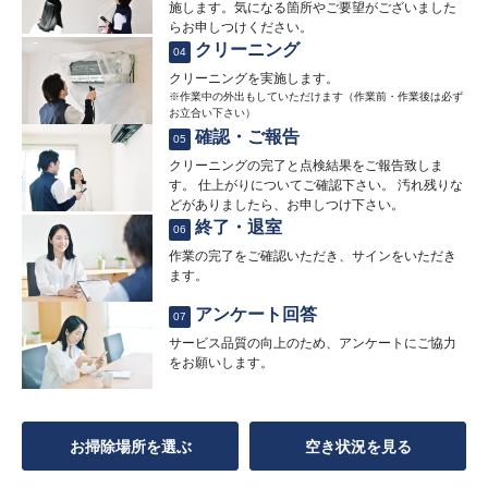
施します。気になる箇所やご要望がございました
らお申しつけください。
クリーニング
04
クリーニングを実施します。
※作業中の外出もしていただけます（作業前・作業後は必ず
お立合い下さい）
確認・ご報告
05
クリーニングの完了と点検結果をご報告致しま
す。 仕上がりについてご確認下さい。 汚れ残りな
どがありましたら、お申しつけ下さい。
終了・退室
06
作業の完了をご確認いただき、サインをいただき
ます。
アンケート回答
07
サービス品質の向上のため、アンケートにご協力
をお願いします。
お掃除場所を選ぶ
空き状況を見る