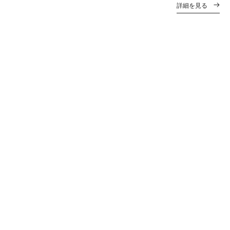
お客様の安心のた
詳細を見る
め徹底教育された
02
スタッフがお伺い
します
家電のお困りごと
やご相談にも丁寧
03
にご対応いたしま
す
Webで注文から訪
問日までが確定し
04
ます