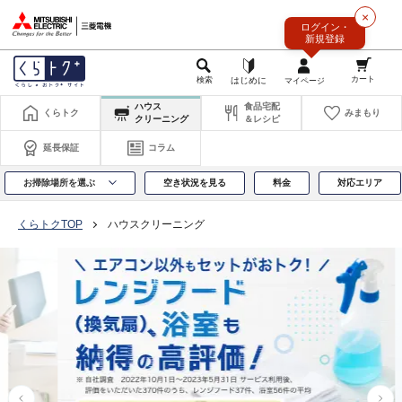
このページの本文へ
×
ログイン・
新規登録
ハウス
食品宅配
くらトク
みまもり
クリーニング
＆レシピ
延長保証
コラム
お掃除場所を選ぶ
空き状況を見る
料金
対応エリア
くらトクTOP
ハウスクリーニング