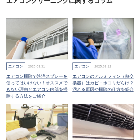
エアコンクリーニングに関するコラム
エアコン
エアコン
2025.03.31
2025.03.12
エアコン掃除で洗浄スプレーを
エアコンのアルミフィン（熱交
使ってはいけない！オススメで
換器）はカビ・ホコリだらけ？
きない理由とエアコン内部を掃
汚れる原因や掃除の仕方を紹介
除する方法をご紹介