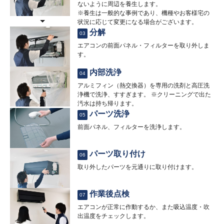
ないように周辺を養生します。
※養生は一般的な事例であり、機種やお客様宅の
状況に応じて変更になる場合がございます。
分解
03
エアコンの前面パネル・フィルターを取り外しま
す。
内部洗浄
04
アルミフィン（熱交換器）を専用の洗剤と高圧洗
浄機で洗浄、すすぎます。 ※クリーニングで出た
汚水は持ち帰ります。
パーツ洗浄
05
前面パネル、フィルターを洗浄します。
パーツ取り付け
06
取り外したパーツを元通りに取り付けます。
作業後点検
07
エアコンが正常に作動するか、また吸込温度・吹
出温度をチェックします。