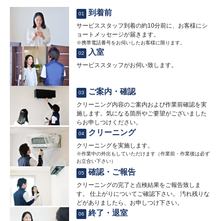
到着前
01
サービススタッフ到着の約10分前に、お客様にシ
ョートメッセージが届きます。
※携帯電話番号をお伺いしたお客様に限ります。
入室
02
サービススタッフがお伺い致します。
ご案内・確認
03
クリーニング内容のご案内および作業前確認を実
施します。気になる箇所やご要望がございました
らお申しつけください。
クリーニング
04
クリーニングを実施します。
※作業中の外出もしていただけます（作業前・作業後は必ず
お立合い下さい）
確認・ご報告
05
クリーニングの完了と点検結果をご報告致しま
す。 仕上がりについてご確認下さい。 汚れ残りな
どがありましたら、お申しつけ下さい。
終了・退室
06