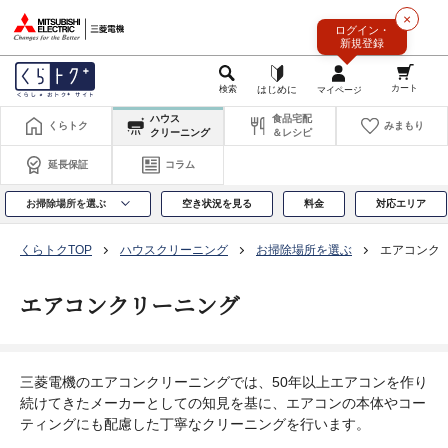
このページの本文へ
×
ログイン・
新規登録
ハウス
食品宅配
くらトク
みまもり
クリーニング
＆レシピ
延長保証
コラム
お掃除場所を選ぶ
空き状況を見る
料金
対応エリア
くらトクTOP
ハウスクリーニング
お掃除場所を選ぶ
エアコンク
エアコンクリーニング
三菱電機のエアコンクリーニングでは、50年以上エアコンを作り
続けてきたメーカーとしての知見を基に、エアコンの本体やコー
ティングにも配慮した丁寧なクリーニングを行います。