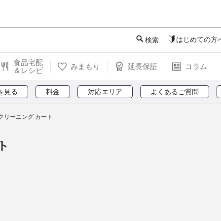
このページの本文へ
はじめての方
検索
食品宅配
みまもり
延長保証
コラム
＆レシピ
を見る
料金
対応エリア
よくあるご質問
クリーニング カート
ト