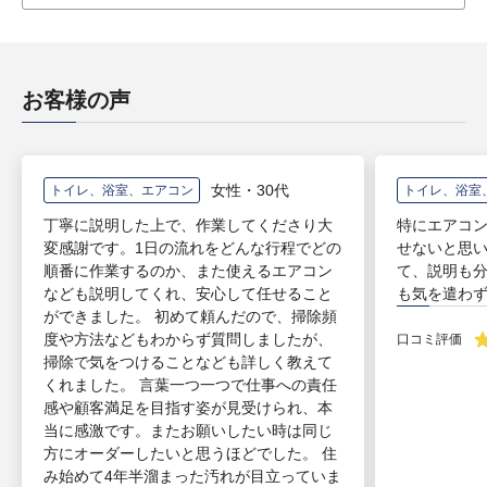
お客様の声
女性・30代
トイレ、浴室、エアコン
トイレ、浴室
丁寧に説明した上で、作業してくださり大
特にエアコ
変感謝です。1日の流れをどんな行程でどの
せないと思
順番に作業するのか、また使えるエアコン
て、説明も
なども説明してくれ、安心して任せること
も気を遣わ
ができました。 初めて頼んだので、掃除頻
度や方法などもわからず質問しましたが、
口コミ評価
掃除で気をつけることなども詳しく教えて
くれました。 言葉一つ一つで仕事への責任
感や顧客満足を目指す姿が見受けられ、本
当に感激です。またお願いしたい時は同じ
方にオーダーしたいと思うほどでした。 住
み始めて4年半溜まった汚れが目立っていま