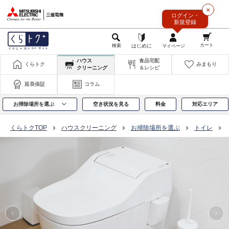
このページの本文へ
×
ログイン・
新規登録
ハウス
食品宅配
くらトク
みまもり
クリーニング
＆レシピ
延長保証
コラム
お掃除場所を選ぶ
空き状況を見る
料金
対応エリア
くらトクTOP
ハウスクリーニング
お掃除場所を選ぶ
トイレ