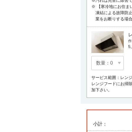
※汚れは完全に除去
※ 【寒冷地にお住まい
凍結による故障防
業をお断りする場
作
5
サービス範囲：レン
レンジフードにお掃
加下さい。
小計：