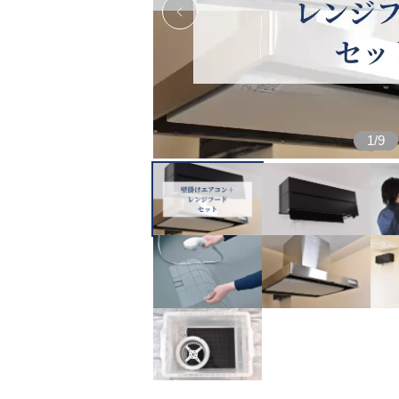
1
/
9