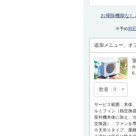
お掃除機能なし
※予め
対
追加メニュー、オ
作
6
サービス範囲：本体
ルミフィン（熱交換
室外機本体に加え、
交換器）、ファンを
※天吊りタイプ、屋