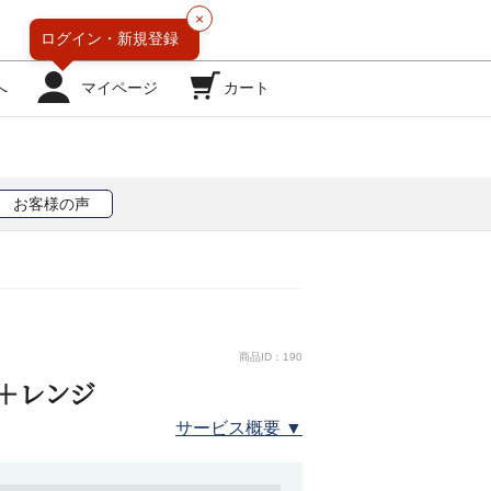
×
ログイン・
新規登録
へ
マイページ
カート
お客様の声
商品ID：190
＋レンジ
サービス概要 ▼