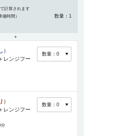
で計算されます
数量
1
準備時間）
＋
し
）
＋レンジフー
り
）
＋レンジフー
0分