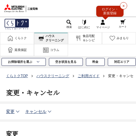
このページの本文へ
×
ログイン・
新規登録
ハウス
食品宅配
くらトク
みまもり
クリーニング
＆レシピ
延長保証
コラム
お掃除場所を選ぶ
空き状況を見る
料金
対応エリア
くらトクTOP
ハウスクリーニング
ご利用ガイド
変更・キャンセ
変更・キャンセル
変更
キャンセル
変更