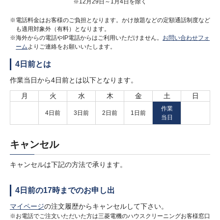
※12月29日～1月4日を除く
※電話料金はお客様のご負担となります。かけ放題などの定額通話制度など
も適用対象外（有料）となります。
※海外からの電話やIP電話からはご利用いただけません。
お問い合わせフォ
ーム
よりご連絡をお願いいたします。
4日前とは
作業当日から4日前とは以下となります。
月
火
水
木
金
土
日
作業
4日前
3日前
2日前
1日前
当日
キャンセル
キャンセルは下記の方法で承ります。
4日前の17時までのお申し出
マイページ
の注文履歴からキャンセルして下さい。
※お電話でご注文いただいた方は三菱電機のハウスクリーニングお客様窓口