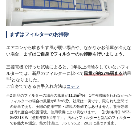
まずはフィルターのお掃除
エアコンから吹き出す風が弱い場合や、なかなかお部屋が冷えな
い場合、
まずはご自身でフィルターのお掃除を行いましょう。
三菱電機で行った試験によると、1年以上掃除をしていないフィ
ルターでは、新品のフィルターに比べて
風量が約27%弱まる
結果
※2
となりました。
ご自身でできるお手入れ方法は
コチラ
3
※2 新品のフィルターの場合の風量が
11.3m
/分
、1年強掃除を行わなかった
3
フィルターの場合の風量が
8.3m
/分
。効果は一例です。限られた空間で
の結果であり、実際の使用空間・環境の数値ではありません。改善効果
は汚れ度合や設置環境、使用環境により異なります。 【試験条件】MSZ-
GV2218-W（使用年数約5年半）。汚れたフィルターと新品のフィルター
で各能力を測定。能力計測は、JIS C 9612：2013に基づき算出。