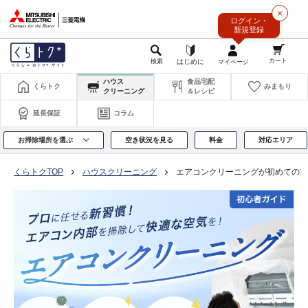
このページの本文へ
×
ログイン・
新規登録
ハウス
食品宅配
くらトク
みまもり
クリーニング
＆レシピ
延長保証
コラム
お掃除場所を選ぶ
空き状況を見る
料金
対応エリア
くらトクTOP
ハウスクリーニング
エアコンクリーニングが初めての方