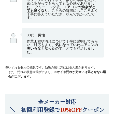
家にあがってもらっても安心感がありまし
た。 クリーニング後、
エアコンの効きがと
ても良くなり
、こちらの質問にもこころよく
丁寧に答えていただき、頼んで良かったで
す。
30代・男性
作業工程や汚れについて丁寧に説明してもら
い、対応もよく、
気になっていたエアコンの
臭いもなくなった
ので、とても満足しまし
た。
※いずれも個人の感想です。効果の感じ方には個人差があります。
また、汚れの状態や箇所により、
ニオイや汚れが完全には落とせない場
合がございます。
全メーカー対応
＼ 初回利用登録で
10%OFF
クーポン