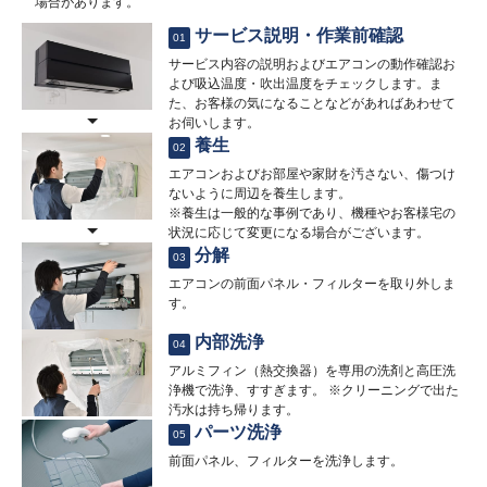
場合があります。
サービス説明・作業前確認
01
サービス内容の説明およびエアコンの動作確認お
よび吸込温度・吹出温度をチェックします。ま
た、お客様の気になることなどがあればあわせて
お伺いします。
養生
02
エアコンおよびお部屋や家財を汚さない、傷つけ
ないように周辺を養生します。
※養生は一般的な事例であり、機種やお客様宅の
状況に応じて変更になる場合がございます。
分解
03
エアコンの前面パネル・フィルターを取り外しま
す。
内部洗浄
04
アルミフィン（熱交換器）を専用の洗剤と高圧洗
浄機で洗浄、すすぎます。 ※クリーニングで出た
汚水は持ち帰ります。
パーツ洗浄
05
前面パネル、フィルターを洗浄します。