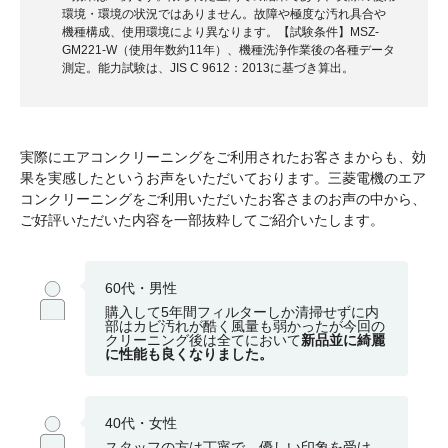
環境・環境の状況ではありません。故障や極度な汚れ具合や
機種構成、使用環境により異なります。【試験条件】MSZ-
GM221-W（使用年数約11年）、機種洗浄作業後の各種データ
測定。能力試験は、JIS C 9612：2013に基づき算出。
実際にエアコンクリーニングをご利用されたお客さまからも、効
果を実感したというお声をいただいております。三菱電機のエア
コンクリーニングをご利用いただいたお客さまのお声の中から、
ご好評いただいた内容を一部抜粋してご紹介いたします。
60代・男性
購入して5年間フィルターしか清掃せずに内
部はカビ汚れが酷く風量も弱かったが今回の
クリーニング後は全てにおいて
新品並に綺麗
に性能も良くなりました。
40代・女性
スタッフの方は丁寧で、優しい印象を受け、