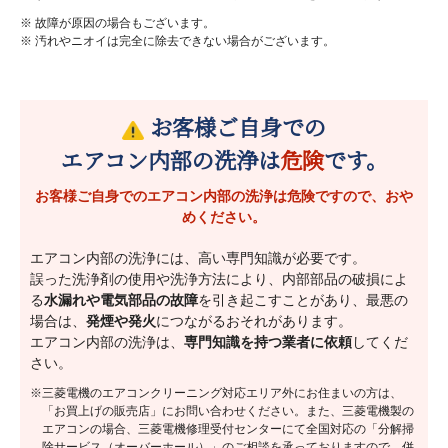
※ 故障が原因の場合もございます。
※ 汚れやニオイは完全に除去できない場合がございます。
お客様ご自身での
エアコン内部の洗浄は
危険
です。
お客様ご自身でのエアコン内部の洗浄は危険ですので、おや
めください。
エアコン内部の洗浄には、高い専門知識が必要です。
誤った洗浄剤の使用や洗浄方法により、内部部品の破損によ
る
水漏れや電気部品の故障
を引き起こすことがあり、最悪の
場合は、
発煙や発火
につながるおそれがあります。
エアコン内部の洗浄は、
専門知識を持つ業者に依頼
してくだ
さい。
※三菱電機のエアコンクリーニング対応エリア外にお住まいの方は、
「お買上げの販売店」にお問い合わせください。また、三菱電機製の
エアコンの場合、三菱電機修理受付センターにて全国対応の「分解掃
除サービス（オーバーホール）」のご相談を承っておりますので、併