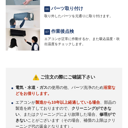
パーツ取り付け
06
取り外したパーツを元通りに取り付けます。
作業後点検
07
エアコンが正常に作動するか、また吸込温度・吹
出温度をチェックします。
ご注文の際にご確認下さい
電気・水道・ガス
の使用の他、パーツ洗浄のため
浴室な
どをお借りします。
エアコンが
製造から10年以上経過している場合
、部品の
製造を終了しておりますので、
クリーニングができな
い
、またはクリーニングにより故障した場合、
修理がで
きない
ことがございます（その場合、補償の上限はクリ
ーニング代の返金となります）。