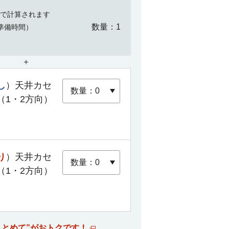
で計算されます
数量
1
準備時間）
＋
し
）天井カセ
（1・2方向）
り
）天井カセ
（1・2方向）
まとめて”がおトクです！