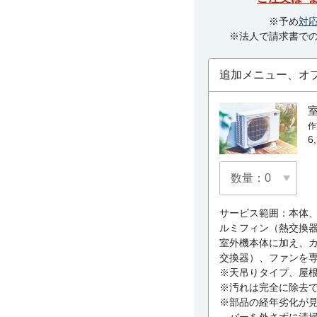
※予め
対
※法人で請求書で
追加メニュー、オ
作
6
サービス範囲：本体
ルミフィン（熱交換
室外機本体に加え、
交換器）、ファンを
※天吊りタイプ、屋
※汚れは完全に除去
※部品の経年劣化が