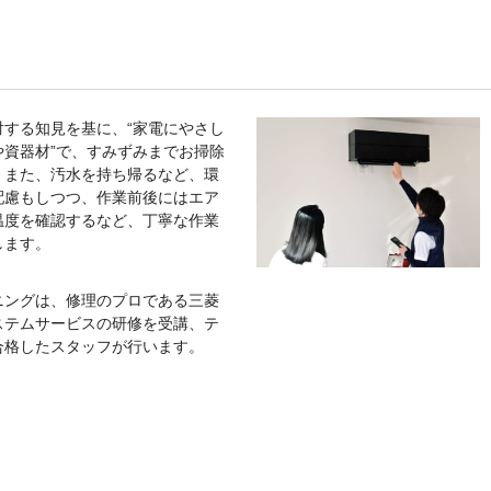
対する知見を基に、“家電にやさし
や資器材”で、すみずみまでお掃除
。また、汚水を持ち帰るなど、環
配慮もしつつ、作業前後にはエア
温度を確認するなど、丁寧な作業
します。
ニングは、修理のプロである三菱
ステムサービスの研修を受講、テ
合格したスタッフが行います。