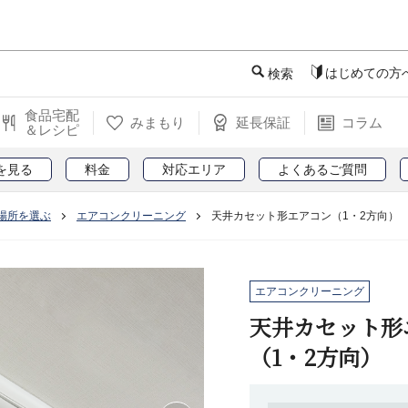
このページの本文へ
はじめての方
検索
食品宅配
みまもり
延長保証
コラム
＆レシピ
を見る
料金
対応エリア
よくあるご質問
場所を選ぶ
エアコンクリーニング
天井カセット形エアコン（1・2方向）
エアコンクリーニング
天井カセット形
（1・2方向）