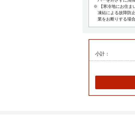
バーを外さずに清掃
※ 【寒冷地にお住まい
凍結による故障防
業をお断りする場
小計：