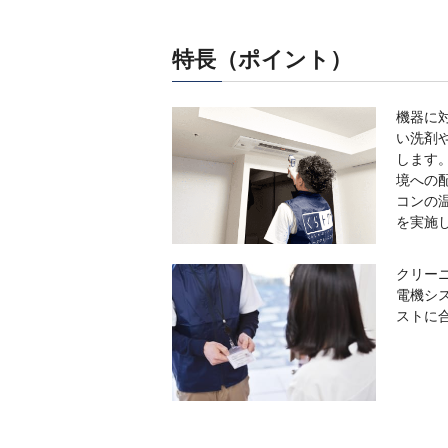
特長（ポイント）
機器に
い洗剤
します
境への
コンの
を実施
クリー
電機シ
ストに