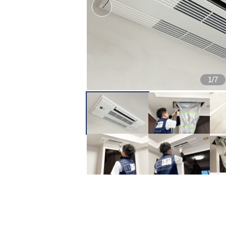
1
/
7