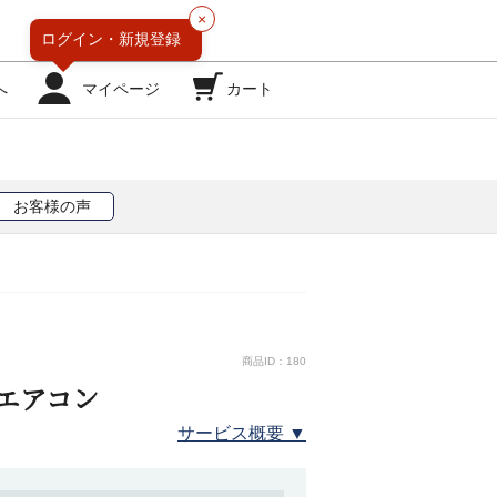
×
ログイン・
新規登録
へ
マイページ
カート
お客様の声
商品ID：180
エアコン
サービス概要 ▼