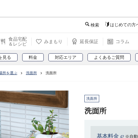
このページの本文へ
はじめての方
検索
食品宅配
みまもり
延長保証
コラム
＆レシピ
を見る
料金
対応エリア
よくあるご質問
場所を選ぶ
洗面所
洗面所
洗面所
洗面所
基本料金
※自動