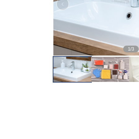
1
/
3