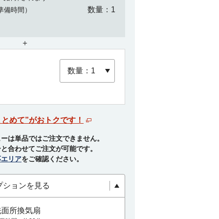
数量
1
準備時間）
＋
まとめて”がおトクです！
ューは単品ではご注文できません。
ーと合わせてご注文が可能です。
応エリア
をご確認ください。
プションを見る
洗面所換気扇