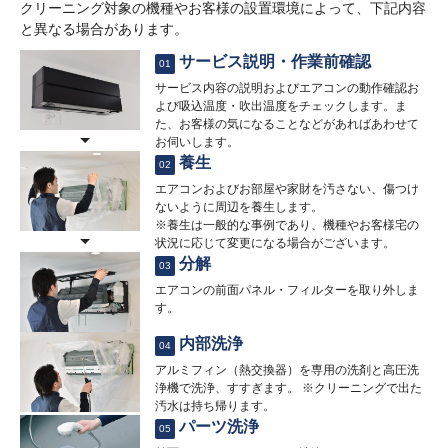
クリーニング対象の機種やお客様の設置環境によって、下記内容
と異なる場合があります。
サービス説明・作業前確認
01
サービス内容の説明およびエアコンの動作確認お
よび吸込温度・吹出温度をチェックします。ま
た、お客様の気になることなどがあればあわせて
お伺いします。
養生
02
エアコンおよびお部屋や家財を汚さない、傷つけ
ないように周辺を養生します。
※養生は一般的な事例であり、機種やお客様宅の
状況に応じて変更になる場合がございます。
分解
03
エアコンの前面パネル・フィルターを取り外しま
す。
内部洗浄
04
アルミフィン（熱交換器）を専用の洗剤と高圧洗
浄機で洗浄、すすぎます。 ※クリーニングで出た
汚水は持ち帰ります。
パーツ洗浄
05