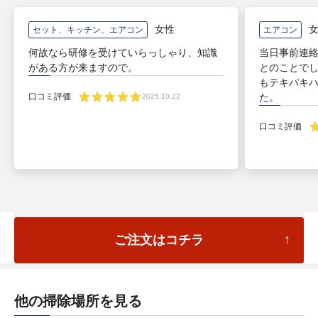
女性
女
セット、キッチン、エアコン
エアコン
何故なら研修を受けていらっしゃり、知識
当日事前連
がある方が来ますので。
とのことで
もテキパキ
た。
口コミ評価
2025.10.22
口コミ評価
ご注文はコチラ
他の掃除場所を見る