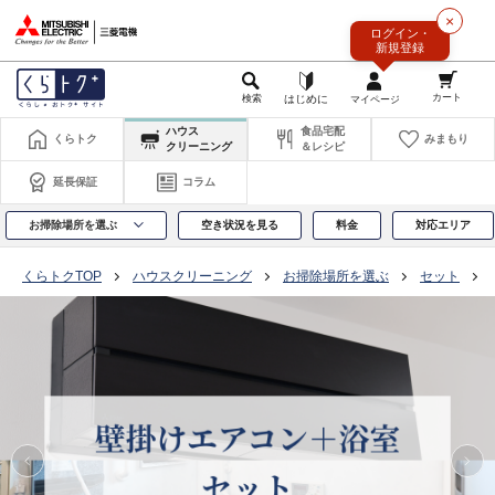
このページの本文へ
×
ログイン・
新規登録
ハウス
食品宅配
くらトク
みまもり
クリーニング
＆レシピ
延長保証
コラム
お掃除場所を選ぶ
空き状況を見る
料金
対応エリア
くらトクTOP
ハウスクリーニング
お掃除場所を選ぶ
セット