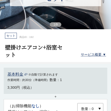
1
/
9
セット
商品ID：192
壁掛けエアコン+浴室セ
ット
サービス概要 ▼
基本料金
※自動で計算されます
数量
1
作業時間
約30分（準備時間）
3,300円（税込）
＋
（お掃除機能
なし
）