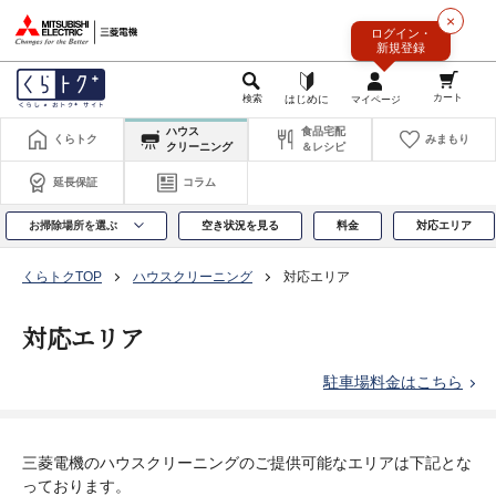
このページの本文へ
×
ログイン・
新規登録
ハウス
食品宅配
くらトク
みまもり
クリーニング
＆レシピ
延長保証
コラム
お掃除場所を選ぶ
空き状況を見る
料金
対応エリア
くらトクTOP
ハウスクリーニング
対応エリア
対応エリア
駐車場料金はこちら
三菱電機のハウスクリーニングのご提供可能なエリアは下記とな
っております。