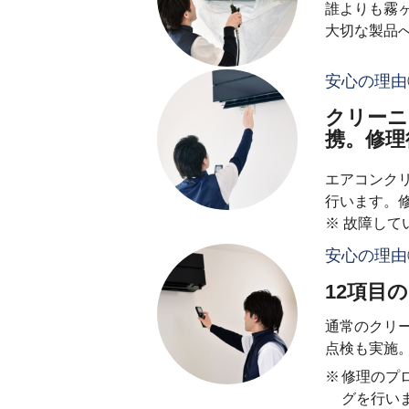
誰よりも霧
大切な製品
安心の理由
クリーニ
携。修理
エアコンク
行います。
※ 故障し
安心の理由
12項目
通常のクリ
点検も実施
修理のプ
グを行い