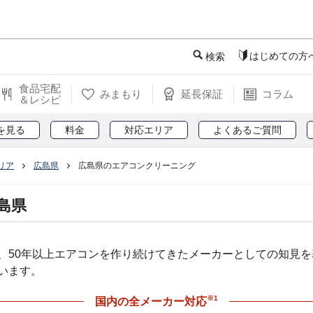
このページの本文へ
はじめての方
検索
食品宅配
みまもり
延長保証
コラム
＆レシピ
を見る
料金
対応エリア
よくあるご質問
リア
広島県
広島県のエアコンクリーニング
島県
、50年以上エアコンを作り続けてきたメーカーとしての知見
います。
※1
国内の全メーカー対応