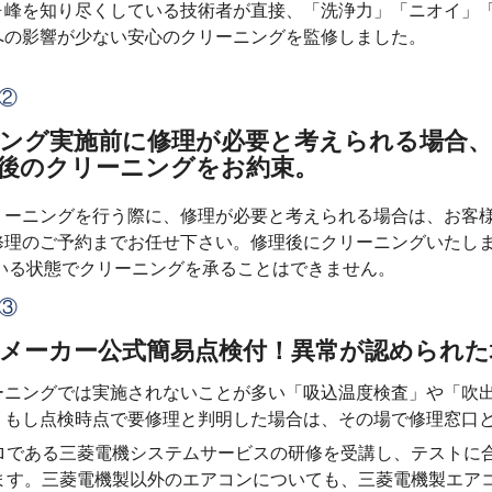
ヶ峰を知り尽くしている技術者が直接、「洗浄力」「ニオイ」
への影響が少ない安心のクリーニングを監修しました。
②
ング実施前に修理が必要と考えられる場合、
後のクリーニングをお約束。
リーニングを行う際に、修理が必要と考えられる場合は、お客
修理のご予約までお任せ下さい。修理後にクリーニングいたし
ている状態でクリーニングを承ることはできません。
③
のメーカー公式簡易点検付！異常が認められ
ーニングでは実施されないことが多い「吸込温度検査」や「吹
。もし点検時点で要修理と判明した場合は、その場で修理窓口
ロである三菱電機システムサービスの研修を受講し、テストに
ます。三菱電機製以外のエアコンについても、三菱電機製エア