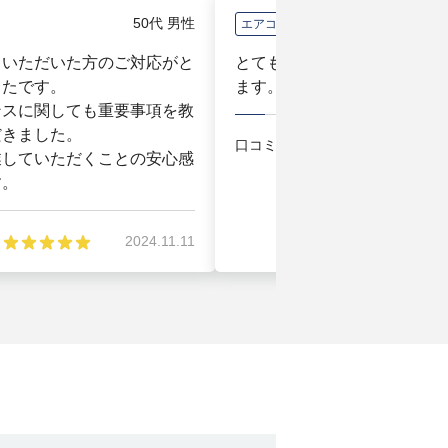
50代 男性
エアコン
ていただいた方のご対応がと
とても丁寧な対応で安心して
ったです。
ます。
ンスに関しても重要事項を教
だきました。
口コミ評価
2
業していただくことの安心感
す。
2024.11.11