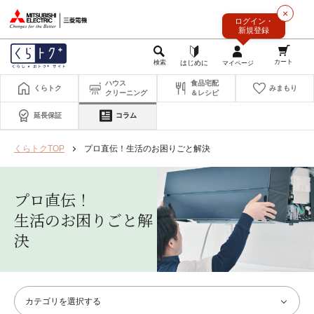
このページの本文へ
×
ログイン・
新規登録
ハウス
食品宅配
くらトク
みまもり
クリーニング
＆レシピ
延長保証
コラム
くらトクTOP
プロ直伝！生活のお困りごと解決
プロ直伝！
生活のお困りごと解
決