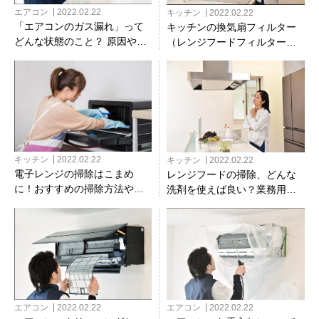
エアコン
2022.02.22
キッチン
2022.02.22
「エアコンのガス漏れ」って
キッチンの換気扇フィルター
どんな状態のこと？ 原因や対
（レンジフードフィルター）
処方法をご紹介
は交換するもの？
キッチン
2022.02.22
キッチン
2022.02.22
電子レンジの掃除はこまめ
レンジフードの掃除、どんな
に！おすすめの掃除方法やポ
洗剤を使えば良い？業務用洗
イントを解説
剤と家庭用洗剤の比較も
エアコン
2022.02.22
エアコン
2022.02.22