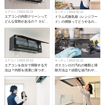
エアコン
2022.02.22
キッチン
2022.02.22
エアコンの内部クリーンって
ドラム式換気扇（レンジフー
どんな役割があるの？ カビへ
ド）の掃除ってどうやるの？
の効果は？
必要な道具や手順を紹介
エアコン
2022.02.22
キッチン
2022.02.22
エアコンを自分で掃除する方
ガスコンロの汚れの種類と掃
法は？内部を清潔に保つポイ
除方法は？頑固な油汚れや焦
ントも紹介
げつきも効率よく除去！