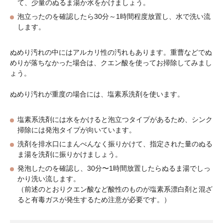
て、少量のぬるま湯か水をかけましょう。
泡立ったのを確認したら30分～1時間程度放置し、水で洗い流
します。
ぬめり汚れの中にはアルカリ性の汚れもあります。重曹などでぬ
めりが落ちなかった場合は、クエン酸を使ってお掃除してみまし
ょう。
ぬめり汚れが重度の場合には、塩素系洗剤を使います。
塩素系洗剤には水をかけると泡立つタイプがあるため、シンク
掃除には発泡タイプが向いています。
洗剤を排水口にまんべんなく振りかけて、指定された量のぬる
ま湯を洗剤に振りかけましょう。
発泡したのを確認し、30分〜1時間放置したらぬるま湯でしっ
かり洗い流します。
（前述のとおりクエン酸など酸性のものが塩素系漂白剤と混ざ
ると有毒ガスが発生するため注意が必要です。）