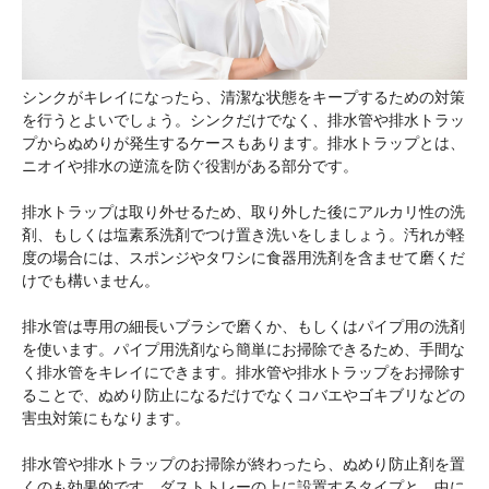
シンクがキレイになったら、清潔な状態をキープするための対策
を行うとよいでしょう。シンクだけでなく、排水管や排水トラッ
プからぬめりが発生するケースもあります。排水トラップとは、
ニオイや排水の逆流を防ぐ役割がある部分です。
排水トラップは取り外せるため、取り外した後にアルカリ性の洗
剤、もしくは塩素系洗剤でつけ置き洗いをしましょう。汚れが軽
度の場合には、スポンジやタワシに食器用洗剤を含ませて磨くだ
けでも構いません。
排水管は専用の細長いブラシで磨くか、もしくはパイプ用の洗剤
を使います。パイプ用洗剤なら簡単にお掃除できるため、手間な
く排水管をキレイにできます。排水管や排水トラップをお掃除す
ることで、ぬめり防止になるだけでなくコバエやゴキブリなどの
害虫対策にもなります。
排水管や排水トラップのお掃除が終わったら、ぬめり防止剤を置
くのも効果的です。ダストトレーの上に設置するタイプと、中に