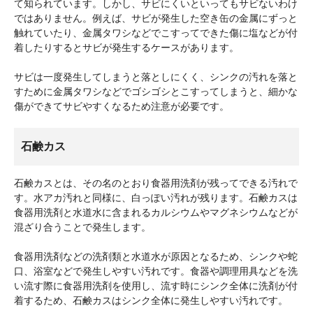
て知られています。しかし、サビにくいといってもサビないわけ
ではありません。例えば、サビが発生した空き缶の金属にずっと
触れていたり、金属タワシなどでこすってできた傷に塩などが付
着したりするとサビが発生するケースがあります。
サビは一度発生してしまうと落としにくく、シンクの汚れを落と
すために金属タワシなどでゴシゴシとこすってしまうと、細かな
傷ができてサビやすくなるため注意が必要です。
石鹸カス
石鹸カスとは、その名のとおり食器用洗剤が残ってできる汚れで
す。水アカ汚れと同様に、白っぽい汚れが残ります。石鹸カスは
食器用洗剤と水道水に含まれるカルシウムやマグネシウムなどが
混ざり合うことで発生します。
食器用洗剤などの洗剤類と水道水が原因となるため、シンクや蛇
口、浴室などで発生しやすい汚れです。食器や調理用具などを洗
い流す際に食器用洗剤を使用し、流す時にシンク全体に洗剤が付
着するため、石鹸カスはシンク全体に発生しやすい汚れです。