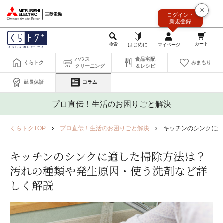
このページの本文へ
×
ログイン・
新規登録
ハウス
食品宅配
くらトク
みまもり
クリーニング
＆レシピ
延長保証
コラム
プロ直伝！生活のお困りごと解決
くらトクTOP
プロ直伝！生活のお困りごと解決
キッチンのシンクに適
キッチンのシンクに適した掃除方法は？
汚れの種類や発生原因・使う洗剤など詳
しく解説