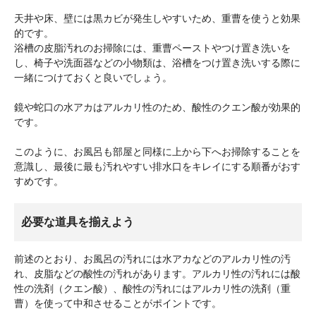
天井や床、壁には黒カビが発生しやすいため、重曹を使うと効果
的です。
浴槽の皮脂汚れのお掃除には、重曹ペーストやつけ置き洗いを
し、椅子や洗面器などの小物類は、浴槽をつけ置き洗いする際に
一緒につけておくと良いでしょう。
鏡や蛇口の水アカはアルカリ性のため、酸性のクエン酸が効果的
です。
このように、お風呂も部屋と同様に上から下へお掃除することを
意識し、最後に最も汚れやすい排水口をキレイにする順番がおす
すめです。
必要な道具を揃えよう
前述のとおり、お風呂の汚れには水アカなどのアルカリ性の汚
れ、皮脂などの酸性の汚れがあります。アルカリ性の汚れには酸
性の洗剤（クエン酸）、酸性の汚れにはアルカリ性の洗剤（重
曹）を使って中和させることがポイントです。