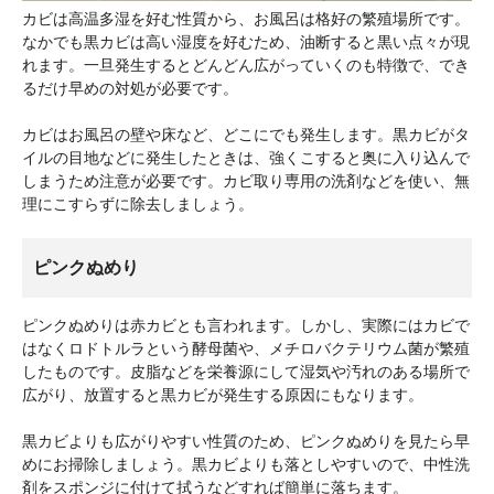
カビは高温多湿を好む性質から、お風呂は格好の繁殖場所です。
なかでも黒カビは高い湿度を好むため、油断すると黒い点々が現
れます。一旦発生するとどんどん広がっていくのも特徴で、でき
るだけ早めの対処が必要です。
カビはお風呂の壁や床など、どこにでも発生します。黒カビがタ
イルの目地などに発生したときは、強くこすると奥に入り込んで
しまうため注意が必要です。カビ取り専用の洗剤などを使い、無
理にこすらずに除去しましょう。
ピンクぬめり
ピンクぬめりは赤カビとも言われます。しかし、実際にはカビで
はなくロドトルラという酵母菌や、メチロバクテリウム菌が繁殖
したものです。皮脂などを栄養源にして湿気や汚れのある場所で
広がり、放置すると黒カビが発生する原因にもなります。
黒カビよりも広がりやすい性質のため、ピンクぬめりを見たら早
めにお掃除しましょう。黒カビよりも落としやすいので、中性洗
剤をスポンジに付けて拭うなどすれば簡単に落ちます。