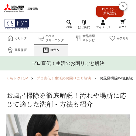
このページの本文へ
×
ログイン・
新規登録
ハウス
食品宅配
くらトク
みまもり
クリーニング
＆レシピ
延長保証
コラム
プロ直伝！生活のお困りごと解決
くらトクTOP
プロ直伝！生活のお困りごと解決
お風呂掃除を徹底解説
お風呂掃除を徹底解説！汚れや場所に応
じて適した洗剤・方法も紹介