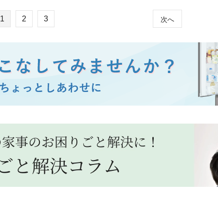
レッドオーブン」と
ー」で本場の味を再現！
簡単お好み焼きレシピ
1
2
3
次へ