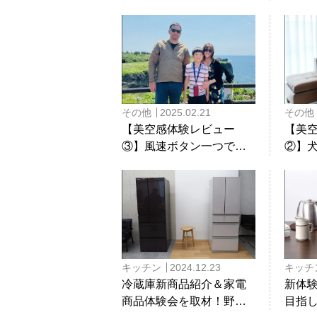
料理教室イベントをレポ
エア
ート！
その他
2025.02.21
その他
【美空感体験レビュー
【美
③】風速ボタン一つで快
②】
適に！乾きにくい洗濯物
臭が
もスピーディーに乾く空
日を
清脱臭除湿機
キッチン
2024.12.23
キッチ
冷蔵庫新商品紹介＆家電
新体
商品体験会を取材！野菜
目指