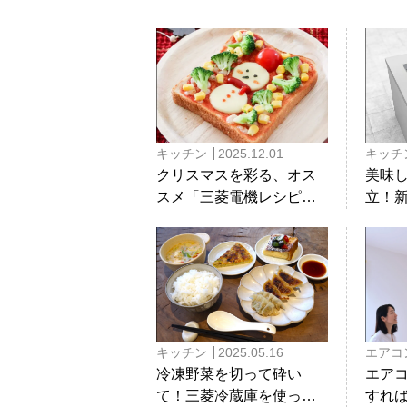
ピ
キッチン
2025.12.01
キッチ
クリスマスを彩る、オス
美味
スメ「三菱電機レシピ」5
立！新
選をご紹介！
ヒータ
シリ
キッチン
2025.05.16
エアコ
冷凍野菜を切って砕い
エア
て！三菱冷蔵庫を使った
すれば