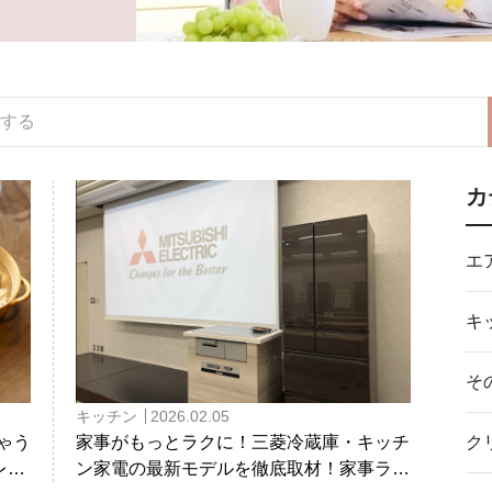
カ
エ
キ
そ
キッチン
2026.02.05
ゃう
ク
家事がもっとラクに！三菱冷蔵庫・キッチ
レシ
ン家電の最新モデルを徹底取材！家事ラ