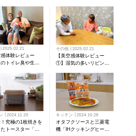
コン試運転の日！
めの家電の選び方やオス
スメ家電をご紹介
2025.02.21
その他
2025.02.21
空感体験レビュー
【美空感体験レビュー
犬のトイレ臭や生活
①】湿気の多いリビング
解消されて快適な毎
が爽やかな快適空間にな
送れています
りました！
ン
2024.11.20
キッチン
2024.10.28
験！究極の1枚焼きを
オタフクソースと三菱電
したトースター「三
機「IHクッキングヒータ