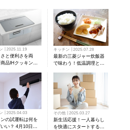
ク・時短を実現する新機能とは？
ン
2025.11.19
キッチン
2025.07.28
しさと便利さを両
最新の三菱ジャー炊飯器
商品IHクッキング
で味わう！低温調理とお
ー「CROSS＋TOP
米の食べ比べができる体
ーズ」の魅力とは？
験会をレポート！
ン
2025.04.03
その他
2025.03.27
コンの試運転は何を
新生活応援！一人暮らし
いい？ 4月10日は
を快適にスタートするた