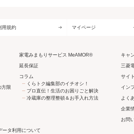
利用規約
マイページ
家電みまもりサービス MeAMOR®
キャ
延長保証
三菱
コラム
サイ
くらトク編集部のイチオシ！
の方限
イン
プロ直伝！生活のお困りごと解決
冷蔵庫の整理整頓＆お手入れ方法
よく
企業
お問
社でのデータ利用について