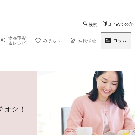
このページの本文へ
はじめての方
検索
食品宅配
みまもり
延長保証
コラム
＆レシピ
チオシ！