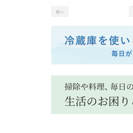
を砕く「できちゃうV冷
菱ブ
凍」とは？
は？
前へ