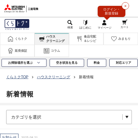
このページの本文へ
×
ログイン・
新規登録
ハウス
食品宅配
くらトク
みまもり
クリーニング
＆レシピ
延長保証
コラム
お掃除場所を選ぶ
空き状況を見る
料金
対応エリア
くらトクTOP
ハウスクリーニング
新着情報
新着情報
お知らせ
2025.08.21