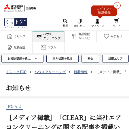
このページの本文へ
×
ログイン・
新規登録
ハウス
食品宅配
くらトク
みまもり
クリーニング
＆レシピ
延長保証
コラム
お掃除場所を選ぶ
空き状況を見る
料金
対応エリア
くらトクTOP
ハウスクリーニング
新着情報
［メディア掲載］「C
お知らせ
お知らせ
［メディア掲載］「CLEAR」に当社エア
コンクリーニングに関する記事を掲載い