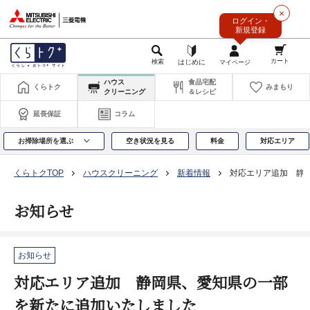
このページの本文へ
×
ログイン・
新規登録
ハウス
食品宅配
くらトク
みまもり
クリーニング
＆レシピ
延長保証
コラム
お掃除場所を選ぶ
空き状況を見る
料金
対応エリア
くらトクTOP
ハウスクリーニング
新着情報
対応エリア追加 静
お知らせ
お知らせ
対応エリア追加 静岡県、愛知県の一部
を新たに追加いたしました