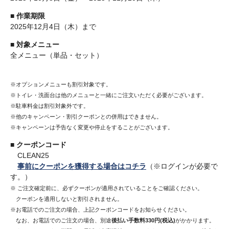
■
作業期限
2025年12月4日（木）まで
■
対象メニュー
全メニュー（単品・セット）
※オプションメニューも割引対象です。
※トイレ・洗面台は他のメニューと一緒にご注文いただく必要がございます。
※駐車料金は割引対象外です。
※他のキャンペーン・割引クーポンとの併用はできません。
※キャンペーンは予告なく変更や停止をすることがございます。
■
クーポンコード
CLEAN25
事前にクーポンを獲得する場合はコチラ
（※ログインが必要で
す。）
※ ご注文確定前に、必ずクーポンが適用されていることをご確認ください。
クーポンを適用しないと割引されません。
※お電話でのご注文の場合、上記クーポンコードをお知らせください。
なお、お電話でのご注文の場合、別途
後払い手数料330円(税込)
がかかります。