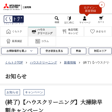
このページの本文へ
×
ログイン・
新規登録
ハウス
食品宅配
くらトク
みまもり
クリーニング
＆レシピ
延長保証
コラム
お掃除場所を選ぶ
空き状況を見る
料金
対応エリア
くらトクTOP
ハウスクリーニング
新着情報
(終了)【ハウスクリ
お知らせ
お知らせ
キャンペーン
(終了)【ハウスクリーニング】大掃除早
割キャンペーン