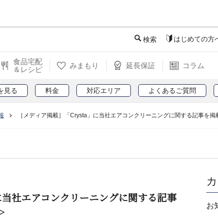
このページの本文へ
はじめての方
検索
食品宅配
みまもり
延長保証
コラム
＆レシピ
を見る
料金
対応エリア
よくあるご質問
報
［メディア掲載］「Crysta」に当社エアコンクリーニングに関する記事を掲
カ
」に当社エアコンクリーニングに関する記事
お
＞