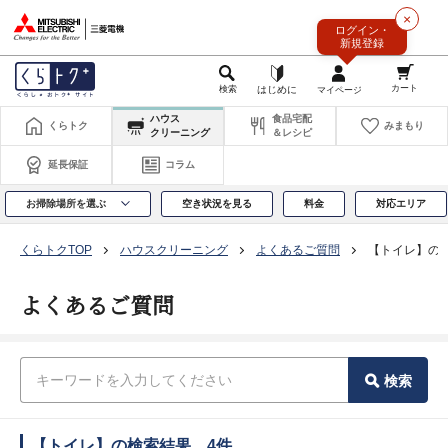
このページの本文へ
×
ログイン・
新規登録
ハウス
食品宅配
くらトク
みまもり
クリーニング
＆レシピ
延長保証
コラム
お掃除場所を選ぶ
空き状況を見る
料金
対応エリア
くらトクTOP
ハウスクリーニング
よくあるご質問
【トイレ】の
よくあるご質問
検索
【トイレ】の検索結果 4件