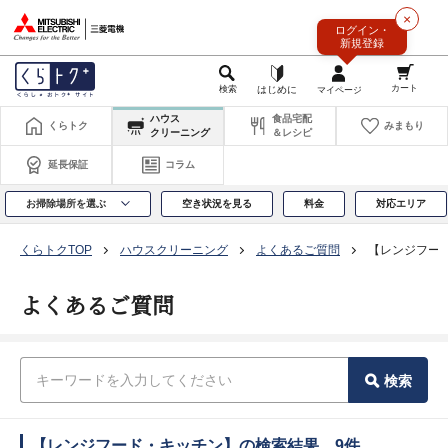
このページの本文へ
×
ログイン・
新規登録
ハウス
食品宅配
くらトク
みまもり
クリーニング
＆レシピ
延長保証
コラム
お掃除場所を選ぶ
空き状況を見る
料金
対応エリア
くらトクTOP
ハウスクリーニング
よくあるご質問
【レンジフー
よくあるご質問
検索
【レンジフード・キッチン】の検索結果 9件