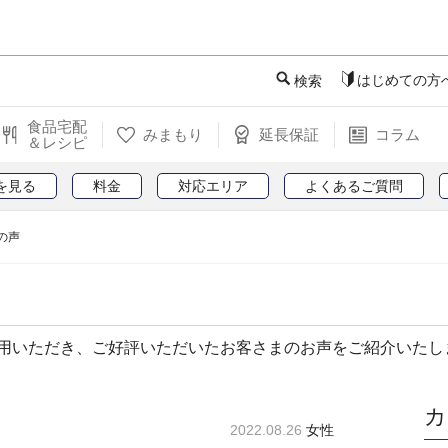
このページの本文へ
はじめての方
検索
食品宅配
みまもり
延長保証
コラム
＆レシピ
を見る
料金
対応エリア
よくあるご質問
の声
用いただき、ご好評いただいたお客さまのお声をご紹介いたし
カ
2022.08.26
女性