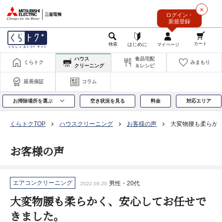
このページの本文へ
×
ログイン・
新規登録
ハウス
食品宅配
くらトク
みまもり
クリーニング
＆レシピ
延長保証
コラム
お掃除場所を選ぶ
空き状況を見る
料金
対応エリア
くらトクTOP
ハウスクリーニング
お客様の声
大変物腰も柔らか
お客様の声
エアコンクリーニング
男性・20代
2022.08.20
大変物腰も柔らかく、安心してお任せで
きました。