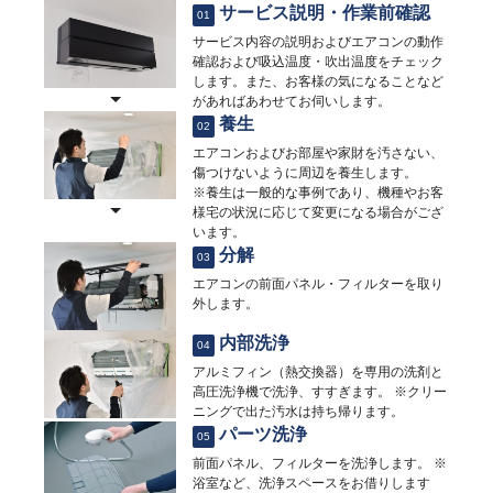
サービス説明・作業前確認
01
サービス内容の説明およびエアコンの動作
確認および吸込温度・吹出温度をチェック
します。また、お客様の気になることなど
があればあわせてお伺いします。
養生
02
エアコンおよびお部屋や家財を汚さない、
傷つけないように周辺を養生します。
※養生は一般的な事例であり、機種やお客
様宅の状況に応じて変更になる場合がござ
います。
分解
03
エアコンの前面パネル・フィルターを取り
外します。
内部洗浄
04
アルミフィン（熱交換器）を専用の洗剤と
高圧洗浄機で洗浄、すすぎます。 ※クリー
ニングで出た汚水は持ち帰ります。
パーツ洗浄
05
前面パネル、フィルターを洗浄します。 ※
浴室など、洗浄スペースをお借りします