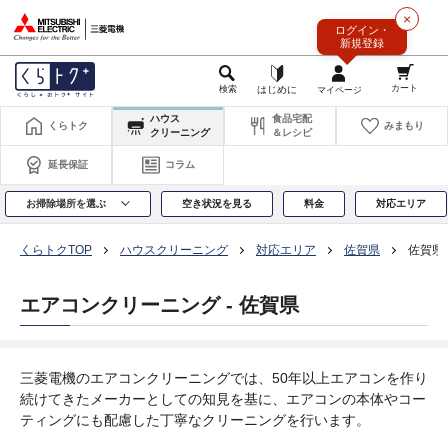
このページの本文へ
×
ログイン・
新規登録
ハウス
食品宅配
くらトク
みまもり
クリーニング
＆レシピ
延長保証
コラム
お掃除場所を選ぶ
空き状況を見る
料金
対応エリア
くらトクTOP
ハウスクリーニング
対応エリア
佐賀県
佐賀県
エアコンクリーニング - 佐賀県
三菱電機のエアコンクリーニングでは、50年以上エアコンを作り
続けてきたメーカーとしての知見を基に、エアコンの本体やコー
ティングにも配慮した丁寧なクリーニングを行います。