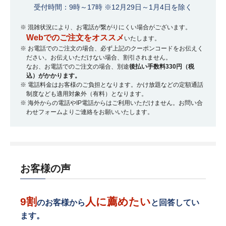
受付時間：9時～17時 ※12月29日～1月4日を除く
※ 混雑状況により、お電話が繋がりにくい場合がございます。
Webでのご注文をオススメ
いたします。
※ お電話でのご注文の場合、必ず上記のクーポンコードをお伝えく
ださい。お伝えいただけない場合、割引されません。
なお、お電話でのご注文の場合、別途
後払い手数料330円（税
込）がかかります。
※ 電話料金はお客様のご負担となります。かけ放題などの定額通話
制度なども適用対象外（有料）となります。
※ 海外からの電話やIP電話からはご利用いただけません。お問い合
わせフォームよりご連絡をお願いいたします。
お客様の声
9割
人に薦めたい
のお客様から
と回答してい
ます。