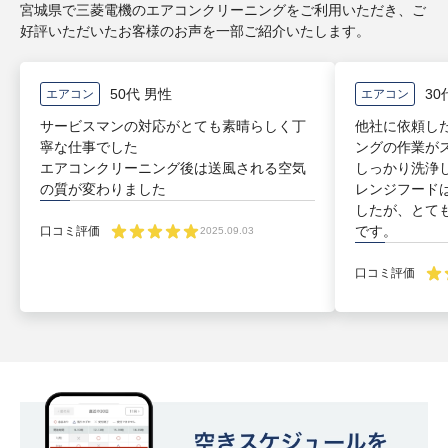
宮城県で三菱電機のエアコンクリーニングをご利用いただき、ご
好評いただいたお客様のお声を一部ご紹介いたします。
50代 男性
30
エアコン
エアコン
サービスマンの対応がとても素晴らしく丁
他社に依頼し
寧な仕事でした
ングの作業が
エアコンクリーニング後は送風される空気
しっかり洗浄
の質が変わりました
レンジフード
したが、とて
です。
口コミ評価
2025.09.03
口コミ評価