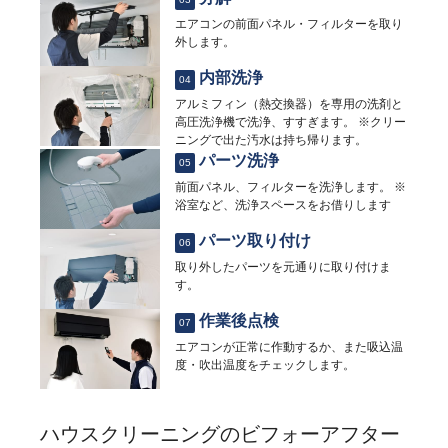
エアコンの前面パネル・フィルターを取り
外します。
内部洗浄
04
アルミフィン（熱交換器）を専用の洗剤と
高圧洗浄機で洗浄、すすぎます。 ※クリー
ニングで出た汚水は持ち帰ります。
パーツ洗浄
05
前面パネル、フィルターを洗浄します。 ※
浴室など、洗浄スペースをお借りします
パーツ取り付け
06
取り外したパーツを元通りに取り付けま
す。
作業後点検
07
エアコンが正常に作動するか、また吸込温
度・吹出温度をチェックします。
ハウスクリーニングのビフォーアフター