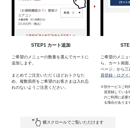
STEP1 カート追加
ST
ご希望のメニューの数量を選んでカートに
ご希望のメニュ
追加します。
ら、カート画面
ページ」から三
まとめてご注文いただくほどおトクなた
員登録・ログイ
め、複数箇所をご希望のお客さまは入れ忘
※別サービスご利
れのないようご注意ください。
員登録している
のご利用に必要
る場合がありま
横スクロールでご覧いただけます