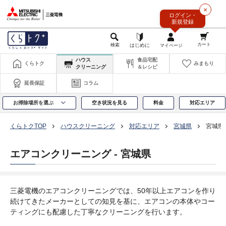
このページの本文へ
×
ログイン・
新規登録
ハウス
食品宅配
くらトク
みまもり
クリーニング
＆レシピ
延長保証
コラム
お掃除場所を選ぶ
空き状況を見る
料金
対応エリア
くらトクTOP
ハウスクリーニング
対応エリア
宮城県
宮城県
エアコンクリーニング - 宮城県
三菱電機のエアコンクリーニングでは、50年以上エアコンを作り
続けてきたメーカーとしての知見を基に、エアコンの本体やコー
ティングにも配慮した丁寧なクリーニングを行います。