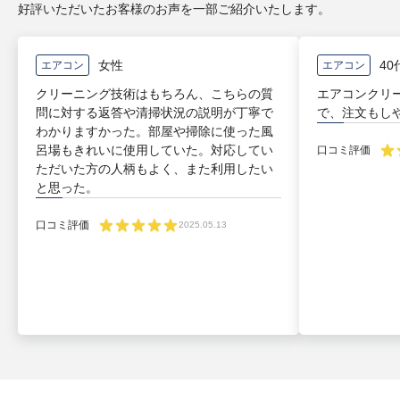
好評いただいたお客様のお声を一部ご紹介いたします。
女性
40
エアコン
エアコン
クリーニング技術はもちろん、こちらの質
エアコンクリ
問に対する返答や清掃状況の説明が丁寧で
で、注文もし
わかりますかった。部屋や掃除に使った風
呂場もきれいに使用していた。対応してい
口コミ評価
ただいた方の人柄もよく、また利用したい
と思った。
口コミ評価
2025.05.13