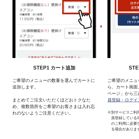
STEP1 カート追加
ST
ご希望のメニューの数量を選んでカートに
ご希望のメニュ
追加します。
ら、カート画面
ページ」から三
まとめてご注文いただくほどおトクなた
員登録・ログイ
め、複数箇所をご希望のお客さまは入れ忘
※別サービスご利
れのないようご注意ください。
員登録している
のご利用に必要
る場合がありま