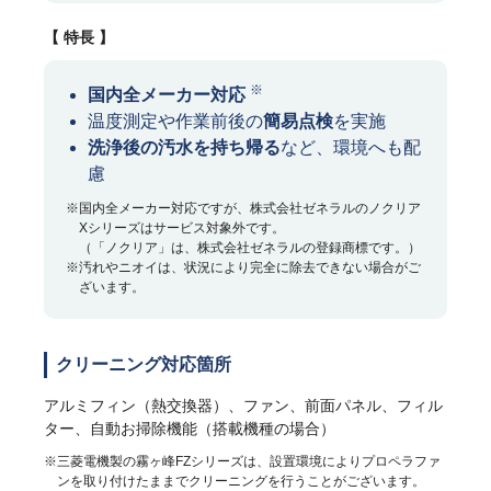
【 特長 】
※
国内全メーカー対応
温度測定や作業前後の
簡易点検
を実施
洗浄後の汚水を持ち帰る
など、環境へも配
慮
※国内全メーカー対応ですが、株式会社ゼネラルのノクリア
Xシリーズはサービス対象外です。
（「ノクリア」は、株式会社ゼネラルの登録商標です。）
※汚れやニオイは、状況により完全に除去できない場合がご
ざいます。
クリーニング対応箇所
アルミフィン（熱交換器）、ファン、前面パネル、フィル
ター、自動お掃除機能（搭載機種の場合）
※三菱電機製の霧ヶ峰FZシリーズは、設置環境によりプロペラファ
ンを取り付けたままでクリーニングを行うことがございます。