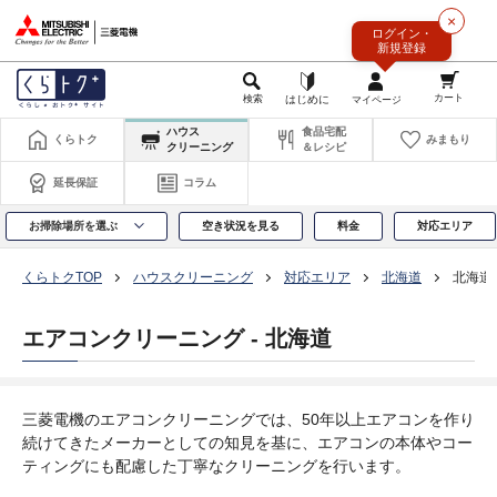
このページの本文へ
×
ログイン・
新規登録
ハウス
食品宅配
くらトク
みまもり
クリーニング
＆レシピ
延長保証
コラム
お掃除場所を選ぶ
空き状況を見る
料金
対応エリア
くらトクTOP
ハウスクリーニング
対応エリア
北海道
北海道
エアコンクリーニング - 北海道
三菱電機のエアコンクリーニングでは、50年以上エアコンを作り
続けてきたメーカーとしての知見を基に、エアコンの本体やコー
ティングにも配慮した丁寧なクリーニングを行います。