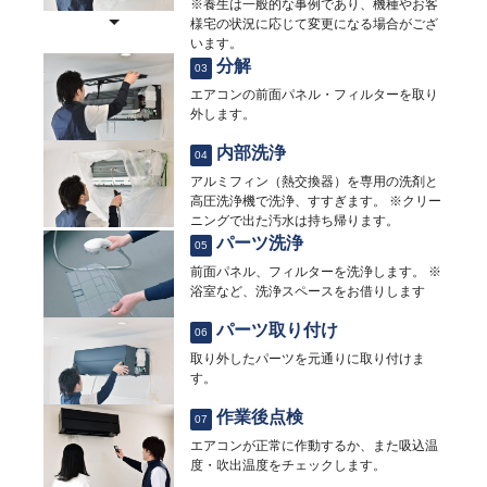
※養生は一般的な事例であり、機種やお客
様宅の状況に応じて変更になる場合がござ
います。
分解
03
エアコンの前面パネル・フィルターを取り
外します。
内部洗浄
04
アルミフィン（熱交換器）を専用の洗剤と
高圧洗浄機で洗浄、すすぎます。 ※クリー
ニングで出た汚水は持ち帰ります。
パーツ洗浄
05
前面パネル、フィルターを洗浄します。 ※
浴室など、洗浄スペースをお借りします
パーツ取り付け
06
取り外したパーツを元通りに取り付けま
す。
作業後点検
07
エアコンが正常に作動するか、また吸込温
度・吹出温度をチェックします。