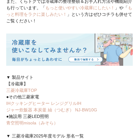
また、くらトクでは冷蔵庫の整理整頓＆お手入れ方法や機能紹介
も行っています。「
もっと使いやすい冷蔵庫にしたい！
」や「
も
っと料理をラクに楽しみたい！
」という方はぜひコチラも併せて
ご覧ください！
▼ 製品サイト
【冷蔵庫】
三菱冷蔵庫TOP
●その他三菱家電
IHクッキングヒーター レンジグリルIH
ジャー炊飯器 本炭釜 紬（つむぎ） NJ-BW10G
●施設用 三菱LED照明
青空照明misola（みそら）
▼ 三菱冷蔵庫2025年度モデル 形名一覧