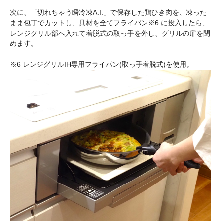
次に、「切れちゃう瞬冷凍A.I.」で保存した鶏ひき肉を、凍った
まま包丁でカットし、具材を全てフライパン※6 に投入したら、
レンジグリル部へ入れて着脱式の取っ手を外し、グリルの扉を閉
めます。
※6 レンジグリルIH専用フライパン(取っ手着脱式)を使用。