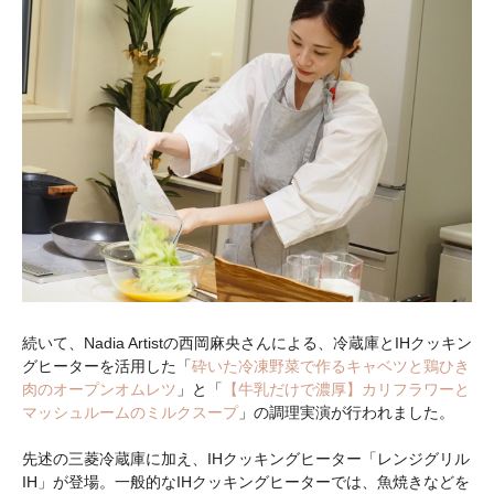
続いて、Nadia Artistの西岡麻央さんによる、冷蔵庫とIHクッキン
グヒーターを活用した「
砕いた冷凍野菜で作るキャベツと鶏ひき
肉のオープンオムレツ
」と「
【牛乳だけで濃厚】カリフラワーと
マッシュルームのミルクスープ
」の調理実演が行われました。
先述の三菱冷蔵庫に加え、IHクッキングヒーター「レンジグリル
IH」が登場。一般的なIHクッキングヒーターでは、魚焼きなどを