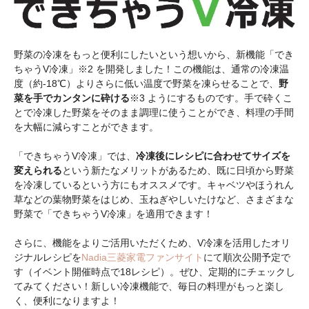
野菜の冷凍をもっと便利にしたいという想いから、新機能「でき
ちゃうV冷凍」※2 を開発しました！この機能は、通常の冷凍温
度（約-18℃）よりさらに低い温度で野菜を凍らせることで、
野
菜を手でカンタンに砕ける
※3 ようにするものです。手で砕くこ
とで冷凍した野菜をそのまま調理に使うことができ、料理の手間
を大幅に減らすことができます。
「できちゃうV冷凍」では、
冷凍後にレシピに合わせてサイズを
変えられる
という新たなメリットがあるため、既に日頃から野菜
を冷凍しているという方にもオススメです。キャベツやほうれん
草などの葉物野菜をはじめ、玉ねぎやしいたけなど、さまざまな
野菜で「できちゃうV冷凍」を適用できます！
さらに、機能をよりご活用いただくため、V冷凍を活用したオリ
ジナルレシピを
Nadia三菱家電ファンサイト
にて順次公開予定で
す（イベント開催時点で18レシピ）。ぜひ、定期的にチェックし
てみてください！新しい冷凍機能で、毎日の料理がもっと楽し
く、便利になりますよ！