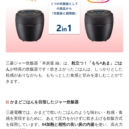
三菱ジャー炊飯器「本炭釜 紬」は、
粒立つ！「もち×あま」ごは
ん
が特長の炊飯器です！炊き上がったごはんは、しっかりとした
粒感がありながらも、もちっとした食感と甘みを楽しむことがで
きます。
かまどごはんを目指したジャー炊飯器
三菱電機では、かまどで炊いたごはんのような味わい・粒感・食
感を実現するために、あえて圧力をかけずに炊き上げる炊飯方式
を採用しています。
IH加熱と相性の良い炭の内釜
を使い、高火力