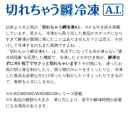
以前より大人気の「
切れちゃう瞬冷凍A.I.
」※4 も引き続き搭載
しています。皆さん、冷凍から取り出した食品がカチコチになり
すぎて解凍が面倒に感じたことはありませんか？とは言え、小分
けして冷凍するのもまた面倒ですよね…。
「切れちゃう瞬冷凍A.I.」は、氷点下になっても水が凍らない”過
冷却現象”を応用した機能で、冷凍したイカやひき肉が、
解凍せ
ずに※5 包丁でサクッと切れちゃいます！
その他にも、凍ったお
魚の切り身を剝がしたり、残り物のカレーをすくったりと、冷凍
した食品を必要な分だけ切ったり剝がしたりすくったりできるの
で、食材をムダにしません。
※4 MZ/MD/WZ/WXD/BD/JWシリーズ搭載
※5 食品の種類や大きさ、凍り方により、若干の解凍時間が必要
になる場合があります。