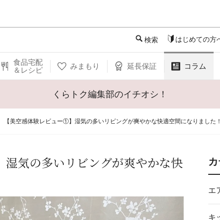
このページの本文へ
はじめての方
検索
食品宅配
みまもり
延長保証
コラム
＆レシピ
くらトク編集部のイチオシ！
【美空感体験レビュー①】湿気の多いリビングが爽やかな快適空間になりました
】湿気の多いリビングが爽やかな快
カ
エ
キ