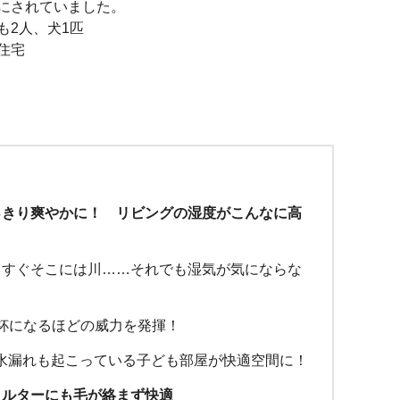
にされていました。
も2人、犬1匹
住宅
っきり爽やかに！ リビングの湿度がこんなに高
、すぐそこには川……それでも湿気が気にならな
回満杯になるほどの威力を発揮！
水漏れも起こっている子ども部屋が快適空間に！
ィルターにも毛が絡まず快適