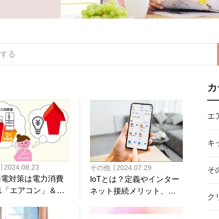
カ
エ
キ
2024.08.23
その他
2024.07.29
そ
節電対策は電力消費
IoTとは？定義やインター
.1「エアコン」＆No.
ネット接続メリット、三
ク
蔵庫」から！ 三菱電
菱電機IoT家電の特長や接
紹介！エアコンと冷
続方法まで徹底解説！