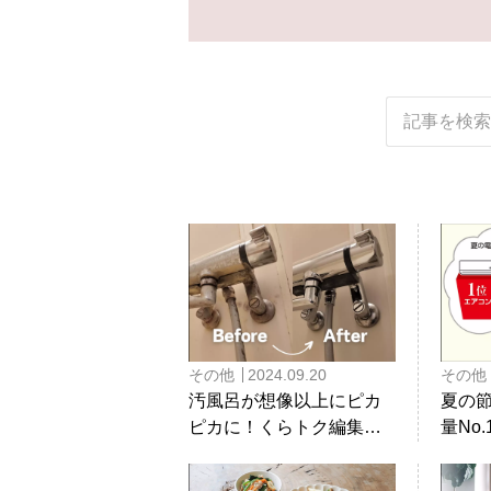
その他
2024.09.20
その他
汚風呂が想像以上にピカ
夏の
ピカに！くらトク編集部
量No
が浴室クリーニングを体
2「冷
験してみました！
機が