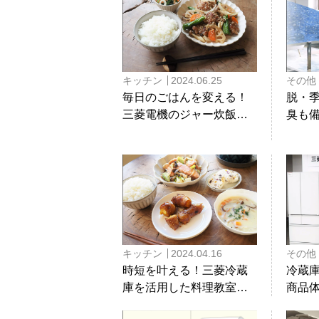
蔵庫の
ショ
キッチン
2024.06.25
その他
毎日のごはんを変える！
脱・
三菱電機のジャー炊飯器
臭も備
「本炭釜 紬（つむぎ）」
機、
の魅力をレシピ付きで徹
空感
底解説！実演イベントレ
ポート
キッチン
2024.04.16
その他
時短を叶える！三菱冷蔵
冷蔵
庫を活用した料理教室を
商品
取材してきました
まし