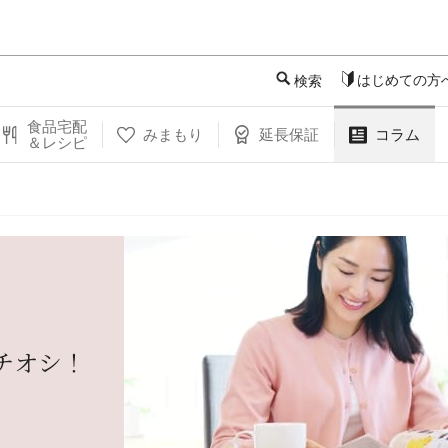
このページの本文へ
はじめての方
検索
食品宅配
みまもり
延長保証
コラム
＆レシピ
チオシ！