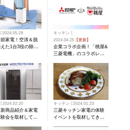
節電OK＆NGアク
ン
2024.05.28
キッチン
季節家電！空清＆脱
2024.04.25
【更新】
えた1台3役の除湿
企業コラボ企画！「桃屋&
空清脱臭除湿機「美
三菱電機」のコラボレシ
」を徹底紹介！
ピまとめ
2024.02.20
キッチン
2024.01.23
庫新商品紹介＆家電
三菱キッチン家電の体験
体験会を取材してき
イベントを取材してきま
た
した