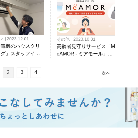
ン
2023.12.01
その他
2023.10.31
菱電機のハウスクリ
高齢者見守りサービス「M
ング」スタッフイン
eAMOR - ミアモール」！
ュー！高評価の理由
サービス開発担当者に聞
？
く、サービスに込めた思
2
3
4
次へ
いとは？