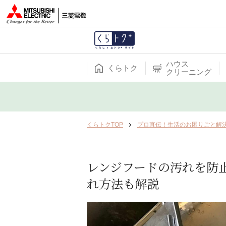
ハウス
くらトク
クリーニング
くらトクTOP
プロ直伝！生活のお困りごと解
レンジフードの汚れを防
れ方法も解説