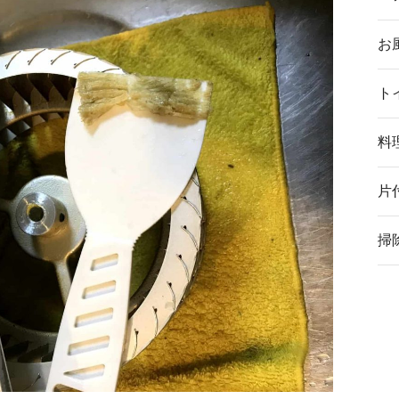
お
ト
料
片
掃