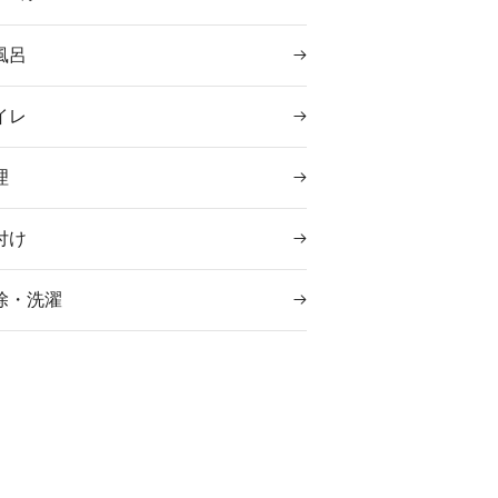
風呂
イレ
理
付け
除・洗濯