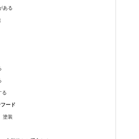
がある
法
る
る
する
ジフード
）塗装