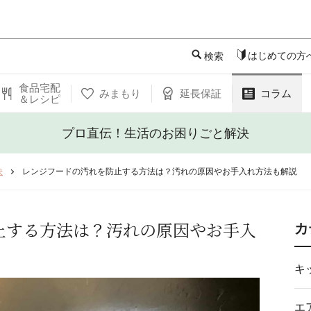
このページの本文へ
はじめての方
検索
食品宅配
みまもり
延長保証
コラム
＆レシピ
プロ直伝！生活のお困りごと解決
決
レンジフードの汚れを防止する方法は？汚れの原因やお手入れ方法も解説
止する方法は？汚れの原因やお手入
カ
キ
エ