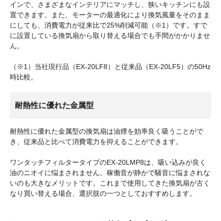
インで、さまざまなインテリアにマッチし、狭いキッチンにも設
置できます。また、モーターの最適化により換気風量をそのまま
にしても、消費電力が従来比で25%削減可能（※1）です。すで
に設置している換気扇から取り替える場合でも手間がかかりませ
ん。
（※1）当社現行品（EX-20LF8）と従来品（EX-20LF5）の50Hz
時比較。
耐熱性に優れた金属型
耐熱性に優れた金属型の換気扇は油煙を効率良く吸うことがで
き、従来品と比べて消費電力を抑えることができます。
ワンタッチフィルタータイプのEX-20LMP8は、吸い込みが良く
油のニオイに悩まされません。稼働音が静かで騒音に悩まされな
いのも大きなメリットです。これまで使用してきた換気扇が古く
なり買い替える場合、選択肢の一つとしておすすめします。