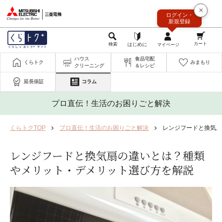
このページの本文へ
×
ログイン・
新規登録
ハウス
食品宅配
くらトク
みまもり
クリーニング
＆レシピ
延長保証
コラム
プロ直伝！生活のお困りごと解決
くらトクTOP
プロ直伝！生活のお困りごと解決
レンジフードと換気扇
レンジフードと換気扇の違いとは？種類
やメリット・デメリット選び方を解説