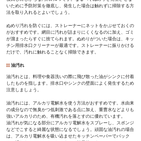
いために予防対策を徹底し、発生した場合は触れずに掃除する方
法を取り入れるとよいでしょう。
ぬめり汚れを防ぐには、ストレーナーにネットをかぶせておくの
がおすすめです。網目に汚れが詰まりにくくなるのに加え、ゴミ
が溜まったらすぐに捨てられます。ぬめりがついた場合は、キッ
チン用排水口クリーナーが最適です。ストレーナーに振りかける
だけで、汚れに触れることなく掃除できます。
油汚れ
油汚れとは、料理や食器洗いの際に飛び散った油がシンクに付着
したものを指します。排水口やシンクの壁面によく発生するため
注意しましょう。
油汚れには、アルカリ電解水を使う方法がおすすめです。水由来
の成分なので無臭かつ低刺激である点に加え、重曹水などよりも
強いアルカリのため、有機汚れを落とすのに優れています。
油汚れが気になる部分にアルカリ電解水をスプレーし、スポンジ
などでこすると綺麗な状態になるでしょう。頑固な油汚れの場合
は、アルカリ電解水を吸い込ませたキッチンペーパーでパック