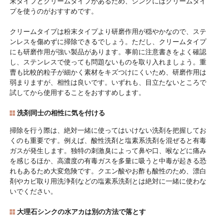
末タイプとクリームタイプがあるため、シンクにはクリームタイ
プを使うのがおすすめです。
クリームタイプは粉末タイプより研磨作用が穏やかなので、ステ
ンレスを傷めずに掃除できるでしょう。ただし、クリームタイプ
にも研磨作用が強い製品があります。事前に注意書きをよく確認
し、ステンレスで使っても問題ないものを取り入れましょう。重
曹も比較的粒子が細かく素材をキズつけにくいため、研磨作用は
弱まりますが、相性は良いです。いずれも、目立たないところで
試してから使用することをおすすめします。
洗剤同士の相性に気を付ける
掃除を行う際は、絶対一緒に使ってはいけない洗剤を把握してお
くのも重要です。例えば、酸性洗剤と塩素系洗剤を混ぜると有毒
ガスが発生します。独特の刺激臭によって鼻や口、喉などに痛み
を感じるほか、高濃度の有毒ガスを多量に吸うと中毒が起きる恐
れもあるため大変危険です。クエン酸やお酢も酸性のため、漂白
剤やカビ取り用洗浄剤などの塩素系洗剤とは絶対に一緒に使わな
いでください。
大理石シンクの水アカは別の方法で落とす