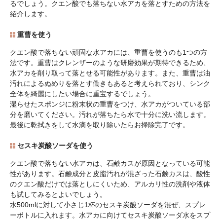
るでしょう。クエン酸でも落ちない水アカを落とすための方法を
紹介します。
重曹を使う
クエン酸で落ちない頑固な水アカには、重曹を使うのも1つの方
法です。重曹はクレンザーのような研磨効果が期待できるため、
水アカを削り取って落とせる可能性があります。また、重曹は油
汚れによるぬめりを落とす働きもあると考えられており、シンク
全体を綺麗にしたい場合に重宝するでしょう。
湿らせたスポンジに粉末状の重曹をつけ、水アカがついている部
分を磨いてください。汚れが落ちたら水で十分に洗い流します。
最後に乾拭きをして水滴を取り除いたらお掃除完了です。
セスキ炭酸ソーダを使う
クエン酸で落ちない水アカは、石鹸カスが原因となっている可能
性があります。石鹸成分と皮脂汚れが混ざった石鹸カスは、酸性
のクエン酸だけでは落としにくいため、アルカリ性の洗剤や液体
も試してみるとよいでしょう。
水500mlに対して小さじ1杯のセスキ炭酸ソーダを混ぜ、スプレ
ーボトルに入れます。水アカに向けてセスキ炭酸ソーダ水をスプ