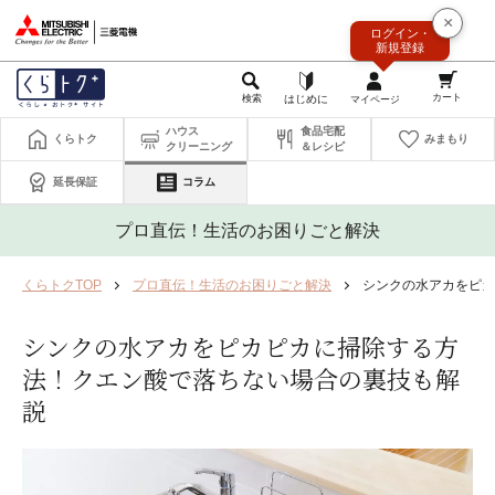
このページの本文へ
×
ログイン・
新規登録
ハウス
食品宅配
くらトク
みまもり
クリーニング
＆レシピ
延長保証
コラム
プロ直伝！生活のお困りごと解決
くらトクTOP
プロ直伝！生活のお困りごと解決
シンクの水アカをピカ
シンクの水アカをピカピカに掃除する方
法！クエン酸で落ちない場合の裏技も解
説