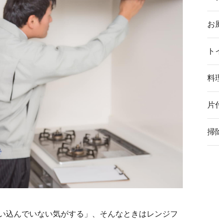
お
ト
料
片
掃
い込んでいない気がする」、そんなときはレンジフ