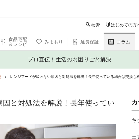
このページの本文へ
はじめての方
検索
食品宅配
みまもり
延長保証
コラム
＆レシピ
プロ直伝！生活のお困りごと解決
決
レンジフードが吸わない原因と対処法を解説！長年使っている場合は交換も
原因と対処法を解説！長年使ってい
カ
キ
エ