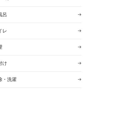
風呂
イレ
理
付け
除・洗濯