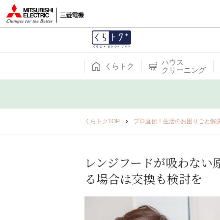
ハウス
くらトク
クリーニング
くらトクTOP
プロ直伝！生活のお困りごと解
レンジフードが吸わない
る場合は交換も検討を