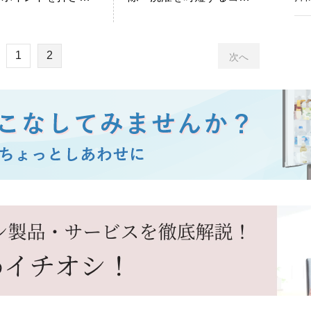
率よくお掃除をしよ
や手間を省くオススメの
家電を紹介
1
2
次へ