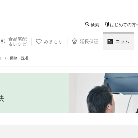
このページの本文へ
はじめての方
検索
食品宅配
みまもり
延長保証
コラム
＆レシピ
決
掃除・洗濯
決