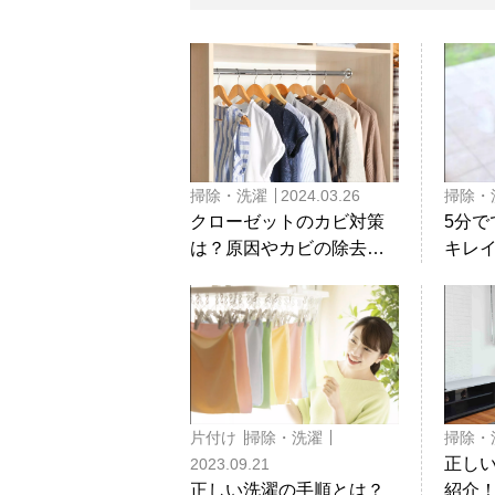
掃除・洗濯
2024.03.26
掃除・
クローゼットのカビ対策
5分
は？原因やカビの除去方
キレ
法も解説！
解説
片付け
掃除・洗濯
掃除・
正し
2023.09.21
正しい洗濯の手順とは？
紹介