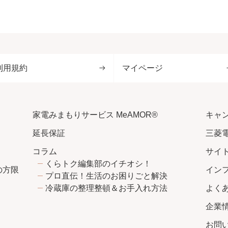
利用規約
マイページ
家電みまもりサービス MeAMOR®
キャ
延長保証
三菱
コラム
サイ
くらトク編集部のイチオシ！
の方限
イン
プロ直伝！生活のお困りごと解決
冷蔵庫の整理整頓＆お手入れ方法
よく
企業
お問