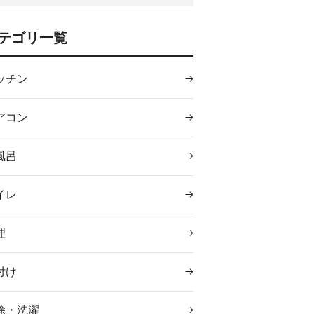
テゴリ一覧
ッチン
アコン
風呂
イレ
理
付け
除・洗濯