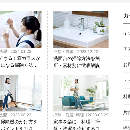
カ
キ
エ
洗濯
2024.01.22
掃除・洗濯
2023.12.22
でできる！窓ガラスが
洗面台の掃除方法を箇
お
イになる掃除方法を
所・素材別に徹底解説
ト
料
片
洗濯
2023.08.22
掃除・洗濯
料理
2023.05.29
い掃除機のかけ方を
家事を楽に！料理・掃
掃
！ポイントを押さえ
除・洗濯を時短するコツ