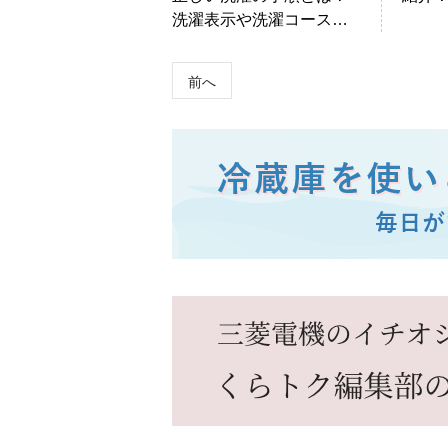
洗濯表示や洗濯コースの
て効
使い分けを解説。
う
前へ