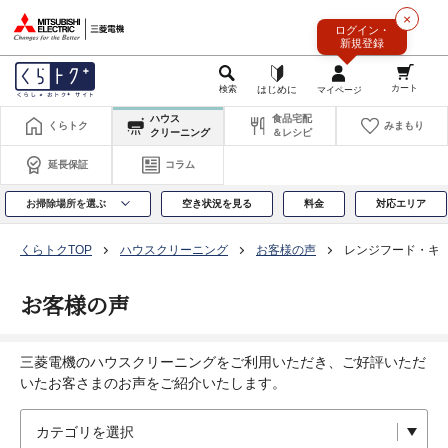
このページの本文へ
×
ログイン・
新規登録
ハウス
食品宅配
くらトク
みまもり
クリーニング
＆レシピ
延長保証
コラム
お掃除場所を選ぶ
空き状況を見る
料金
対応エリア
くらトクTOP
ハウスクリーニング
お客様の声
レンジフード・キ
お客様の声
三菱電機のハウスクリーニングをご利用いただき、ご好評いただ
いたお客さまのお声をご紹介いたします。