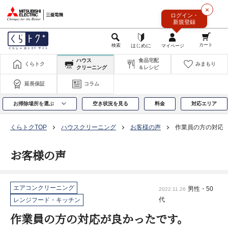
このページの本文へ
×
ログイン・
新規登録
ハウス
食品宅配
くらトク
みまもり
クリーニング
＆レシピ
延長保証
コラム
お掃除場所を選ぶ
空き状況を見る
料金
対応エリア
くらトクTOP
ハウスクリーニング
お客様の声
作業員の方の対応
お客様の声
エアコンクリーニング
男性・50
2022.11.26
代
レンジフード・キッチン
作業員の方の対応が良かったです。