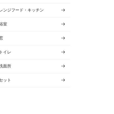
レンジフード・キッチン
浴室
窓
トイレ
洗面所
セット