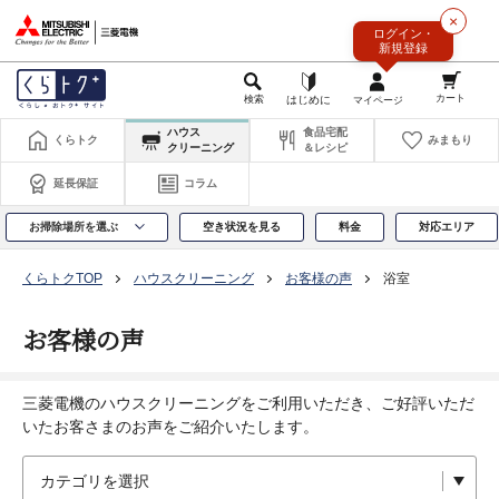
このページの本文へ
×
ログイン・
新規登録
ハウス
食品宅配
くらトク
みまもり
クリーニング
＆レシピ
延長保証
コラム
お掃除場所を選ぶ
空き状況を見る
料金
対応エリア
くらトクTOP
ハウスクリーニング
お客様の声
浴室
お客様の声
三菱電機のハウスクリーニングをご利用いただき、ご好評いただ
いたお客さまのお声をご紹介いたします。