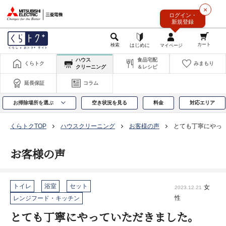
このページの本文へ
×
ログイン・
新規登録
ハウス
食品宅配
くらトク
みまもり
クリーニング
＆レシピ
延長保証
コラム
お掃除場所を選ぶ
空き状況を見る
料金
対応エリア
くらトクTOP
ハウスクリーニング
お客様の声
とても丁寧にやっ
お客様の声
トイレ
浴室
セット
女
2023.12.21
性
レンジフード・キッチン
とても丁寧にやっていただきました。