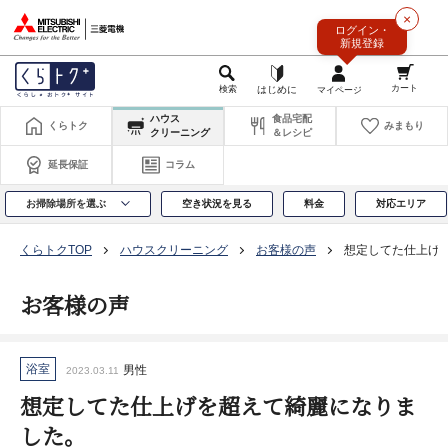
このページの本文へ
×
ログイン・
新規登録
ハウス
食品宅配
くらトク
みまもり
クリーニング
＆レシピ
延長保証
コラム
お掃除場所を選ぶ
空き状況を見る
料金
対応エリア
くらトクTOP
ハウスクリーニング
お客様の声
想定してた仕上げ
お客様の声
浴室
男性
2023.03.11
想定してた仕上げを超えて綺麗になりま
した。