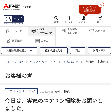
このページの本文へ
×
ログイン・
新規登録
ハウス
食品宅配
くらトク
みまもり
クリーニング
＆レシピ
延長保証
コラム
お掃除場所を選ぶ
空き状況を見る
料金
対応エリア
くらトクTOP
ハウスクリーニング
お客様の声
今日は、実家のエ
お客様の声
エアコンクリーニング
女性・40代
2025.06.15
今日は、実家のエアコン掃除をお願いし
ました。