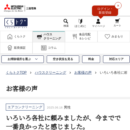
このページの本文へ
×
ログイン・
新規登録
ハウス
食品宅配
くらトク
みまもり
クリーニング
＆レシピ
延長保証
コラム
お掃除場所を選ぶ
空き状況を見る
料金
対応エリア
くらトクTOP
ハウスクリーニング
お客様の声
いろいろ各社に頼
お客様の声
エアコンクリーニング
男性
2025.06.16
いろいろ各社に頼みましたが、今までで
一番良かったと感じました。