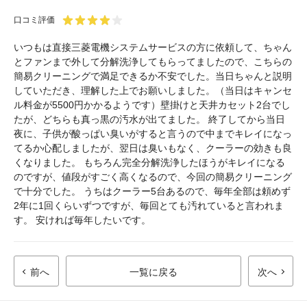
口コミ評価
いつもは直接三菱電機システムサービスの方に依頼して、ちゃん
とファンまで外して分解洗浄してもらってましたので、こちらの
簡易クリーニングで満足できるか不安でした。当日ちゃんと説明
していただき、理解した上でお願いしました。（当日はキャンセ
ル料金が5500円かかるようです）壁掛けと天井カセット2台でし
たが、どちらも真っ黒の汚水が出てました。 終了してから当日
夜に、子供が酸っぱい臭いがすると言うので中までキレイになっ
てるか心配しましたが、翌日は臭いもなく、クーラーの効きも良
くなりました。 もちろん完全分解洗浄したほうがキレイになる
のですが、値段がすごく高くなるので、今回の簡易クリーニング
で十分でした。 うちはクーラー5台あるので、毎年全部は頼めず
2年に1回くらいずつですが、毎回とても汚れていると言われま
す。 安ければ毎年したいです。
前へ
一覧に戻る
次へ