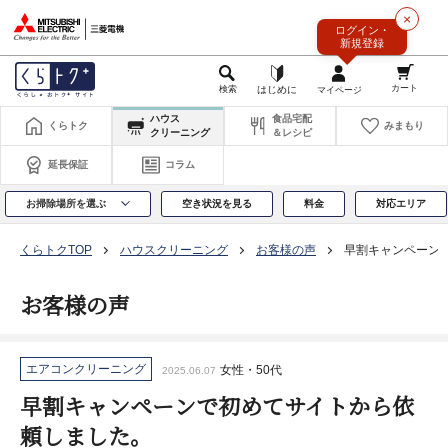
このページの本文へ
×
ログイン・
新規登録
ハウス
食品宅配
くらトク
みまもり
クリーニング
＆レシピ
延長保証
コラム
お掃除場所を選ぶ
空き状況を見る
料金
対応エリア
くらトクTOP
ハウスクリーニング
お客様の声
早割キャンペーン
お客様の声
エアコンクリーニング
女性・50代
2025.06.07
早割キャンペーンで初めてサイトから依
頼しました。