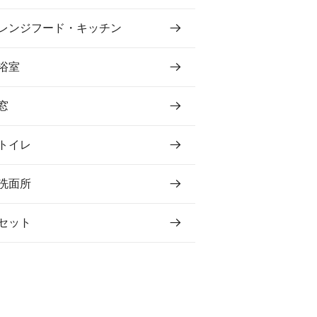
レンジフード・キッチン
浴室
窓
トイレ
洗面所
セット