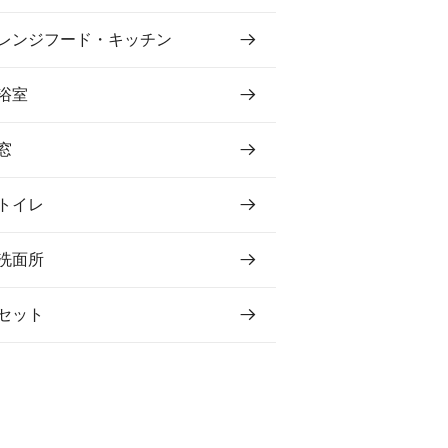
レンジフード・キッチン
浴室
窓
トイレ
洗面所
セット