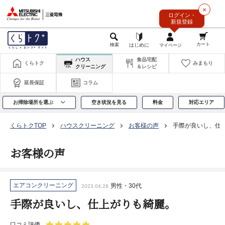
このページの本文へ
×
ログイン・
新規登録
ハウス
食品宅配
くらトク
みまもり
クリーニング
＆レシピ
延長保証
コラム
お掃除場所を選ぶ
空き状況を見る
料金
対応エリア
くらトクTOP
ハウスクリーニング
お客様の声
手際が良いし、仕
お客様の声
エアコンクリーニング
男性・30代
2023.04.28
手際が良いし、仕上がりも綺麗。
口コミ評価