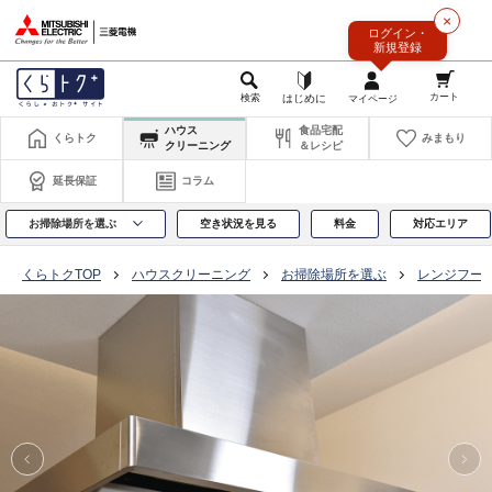
このページの本文へ
×
ログイン・
新規登録
ハウス
食品宅配
くらトク
みまもり
クリーニング
＆レシピ
延長保証
コラム
お掃除場所を選ぶ
空き状況を見る
料金
対応エリア
くらトクTOP
ハウスクリーニング
お掃除場所を選ぶ
レンジフー