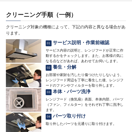
クリーニング手順（一例）
クリーニング対象の機種によって、下記の内容と異なる場合があ
ります。
サービス説明・作業前確認
01
サービス内容の説明と、レンジフードが正常に作
動するかをチェックします。また、お客様の気に
なる点などがあれば、あわせてお伺いします。
養生・分解
02
お部屋や家財を汚したり傷つけたりしないよう、
レンジフード周辺を丁寧に養生した後、レンジフ
ードのファンやフィルターを取り外します。
本体・パーツ洗浄
03
レンジフード（換気扇）表面、本体内部、パーツ
（ファン、フィルター）をそれぞれ丁寧に洗浄し
ます。
パーツ取り付け
04
取り外したパーツを元通りに取り付けます。