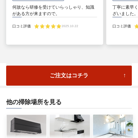
何故なら研修を受けていらっしゃり、知識
丁寧に素早
がある方が来ますので。
ざいました
口コミ評価
口コミ評価
2025.10.22
ご注文はコチラ
他の掃除場所を見る