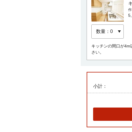
作
5
キッチンの間口が4m
さい。
小計：