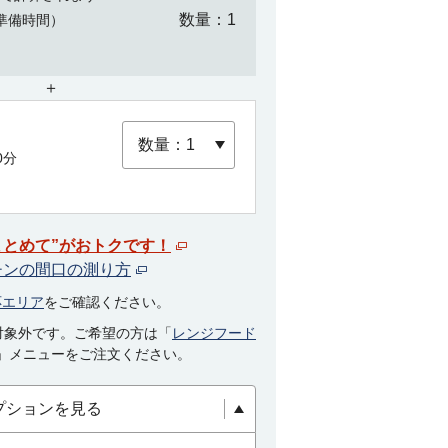
数量
1
準備時間）
＋
0分
まとめて”がおトクです！
チンの間口の測り方
応エリア
をご確認ください。
対象外です。ご希望の方は「
レンジフード
」メニューをご注文ください。
プションを見る