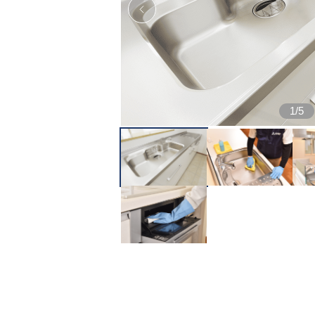
1
/
5