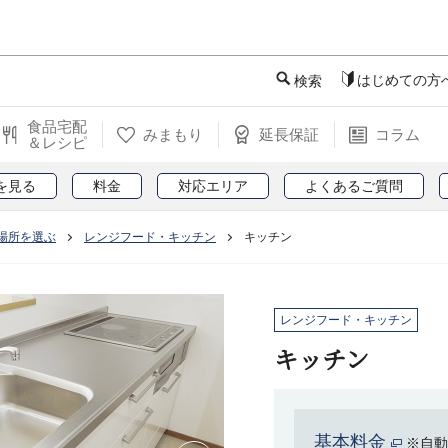
このページの本文へ
はじめての方
検索
食品宅配
みまもり
延長保証
コラム
＆レシピ
を見る
料金
対応エリア
よくあるご質問
場所を選ぶ
レンジフード・キッチン
キッチン
レンジフード・キッチン
キッチン
基本料金
※自動