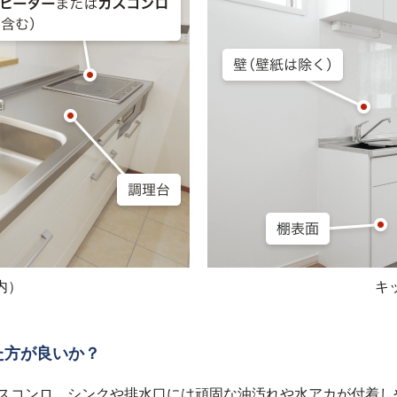
内）
キ
た方が良いか？
ガスコンロ、シンクや排水口には頑固な油汚れや水アカが付着