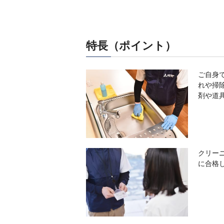
特長（ポイント）
ご自身
れや掃
剤や道
クリー
に合格