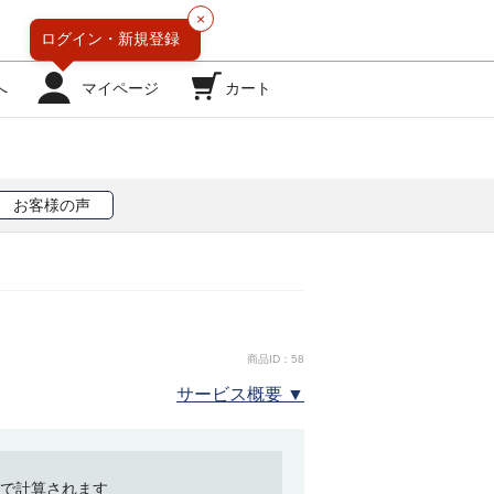
×
ログイン・
新規登録
へ
マイページ
カート
お客様の声
商品ID：58
サービス概要 ▼
で計算されます